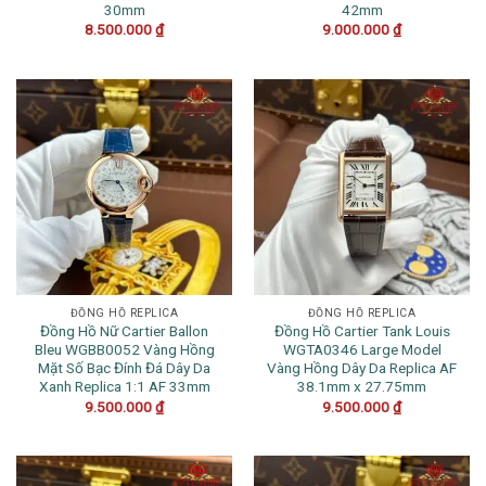
30mm
42mm
8.500.000
₫
9.000.000
₫
ĐỒNG HỒ REPLICA
ĐỒNG HỒ REPLICA
Đồng Hồ Nữ Cartier Ballon
Đồng Hồ Cartier Tank Louis
Bleu WGBB0052 Vàng Hồng
WGTA0346 Large Model
Mặt Số Bạc Đính Đá Dây Da
Vàng Hồng Dây Da Replica AF
Xanh Replica 1:1 AF 33mm
38.1mm x 27.75mm
9.500.000
₫
9.500.000
₫