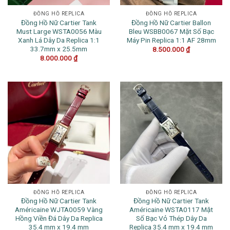
ĐỒNG HỒ REPLICA
ĐỒNG HỒ REPLICA
Đồng Hồ Nữ Cartier Tank
Đồng Hồ Nữ Cartier Ballon
Must Large WSTA0056 Màu
Bleu WSBB0067 Mặt Số Bạc
Xanh Lá Dây Da Replica 1:1
Máy Pin Replica 1:1 AF 28mm
33.7mm x 25.5mm
8.500.000
₫
8.000.000
₫
ĐỒNG HỒ REPLICA
ĐỒNG HỒ REPLICA
Đồng Hồ Nữ Cartier Tank
Đồng Hồ Nữ Cartier Tank
Américaine WJTA0059 Vàng
Américaine WSTA0117 Mặt
Hồng Viền Đá Dây Da Replica
Số Bạc Vỏ Thép Dây Da
35.4 mm x 19.4 mm
Replica 35.4 mm x 19.4 mm