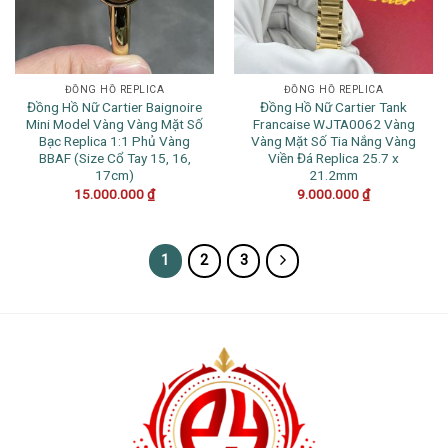
ĐỒNG HỒ REPLICA
ĐỒNG HỒ REPLICA
Đồng Hồ Nữ Cartier Baignoire
Đồng Hồ Nữ Cartier Tank
Mini Model Vàng Vàng Mặt Số
Francaise WJTA0062 Vàng
Bạc Replica 1:1 Phủ Vàng
Vàng Mặt Số Tia Nắng Vàng
BBAF (Size Cổ Tay 15, 16,
Viền Đá Replica 25.7 x
17cm)
21.2mm
15.000.000
₫
9.000.000
₫
1
2
3