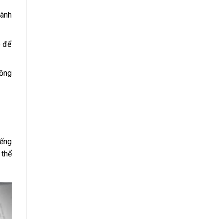
hành
ó để
đồng
iếng
 thể