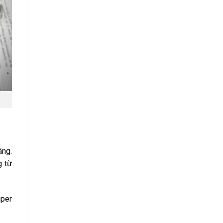
ãng.
g từ
uper