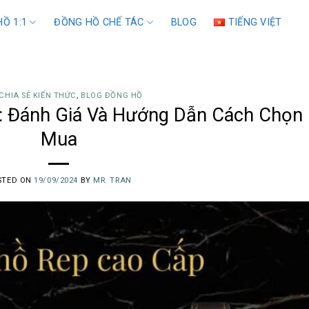
Ồ 1:1
ĐỒNG HỒ CHẾ TÁC
BLOG
TIẾNG VIỆT
CHIA SẺ KIẾN THỨC
,
BLOG ĐỒNG HỒ
: Đánh Giá Và Hướng Dẫn Cách Chọn
Mua
STED ON
19/09/2024
BY
MR. TRAN