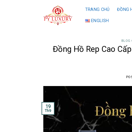
Skip
TRANG CHỦ
ĐỒNG H
to
content
ENGLISH
BLOG 
Đồng Hồ Rep Cao Cấp
PO
19
Th9