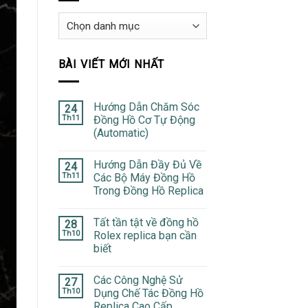
Danh
mục
BÀI VIẾT MỚI NHẤT
Hướng Dẫn Chăm Sóc
24
Th11
Đồng Hồ Cơ Tự Động
(Automatic)
Hướng Dẫn Đầy Đủ Về
24
Th11
Các Bộ Máy Đồng Hồ
Trong Đồng Hồ Replica
Tất tần tật về đồng hồ
28
Th10
Rolex replica bạn cần
biết
Các Công Nghệ Sử
27
Th10
Dụng Chế Tác Đồng Hồ
Replica Cao Cấp