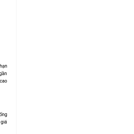
 hạn
 gần
 cao
iống
 giá