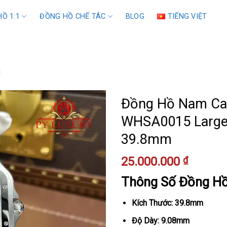
Ồ 1:1
ĐỒNG HỒ CHẾ TÁC
BLOG
TIẾNG VIỆT
1
Đồng Hồ Nam Car
WHSA0015 Large 
39.8mm
25.000.000
₫
Thông Số Đồng H
Kích Thước: 39.8mm
Độ Dày: 9.08mm