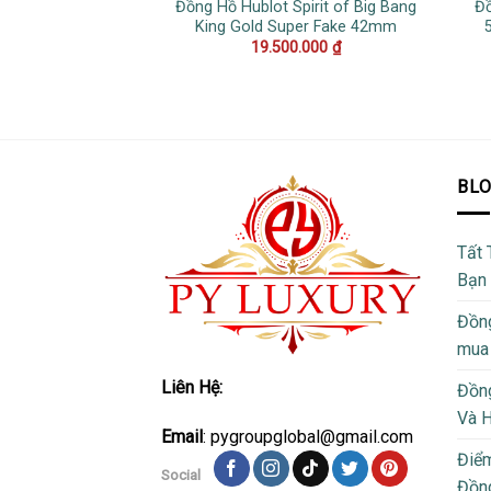
Đồng Hồ Hublot Spirit of Big Bang
Đồ
King Gold Super Fake 42mm
19.500.000
₫
BL
Tất 
Bạn
Đồng
mua
Liên Hệ:
Đồng
Và 
Email
: pygroupglobal@gmail.com
Điể
Social
Đồng