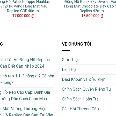
ng Hồ Patek Philippe Nautilus
Đồng Hồ Rolex Sky-Dweller Và
5712/1R Vàng Hồng Mặt Nâu
Hồng Mặt Chocolate Dây Cao 
Replica GRF 40mm
Replica 42mm
17.000.000
₫
13.500.000
₫
OG
VỀ CHÚNG TÔI
Tần Tật Về Đồng Hồ Replica
Giới Thiệu
 Cần Biết Cập Nhập 2024
Liên Hệ
 hồ rep 1:1 là hàng gì? Có nên
Điều Khoản và Điều Kiện
 không?
Chính Sách Quyền Riêng Tư
 Hồ Rep Cao Cấp: Đánh Giá
Hướng Dẫn Cách Chọn Mua
Chính Sách Hoàn Trả
m Mặt Những Thương Hiệu
Câu Hỏi Thường Gặp
 Hồ Replica Cao Cấp Tại Việt