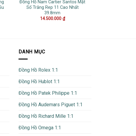
ng
Đồng Hồ Nam Cartier Santos Mặt
Đồng Hồ Patek Ph
Su
Số Trắng Rep 11 Cao Nhất
5712/1A Mặt Xanh
39.8mm
40
14.500.000
₫
25.000
DANH MỤC
Đồng Hồ Rolex 1:1
Đồng Hồ Hublot 1:1
Đồng Hồ Patek Philippe 1:1
Đồng Hồ Audemars Piguet 1:1
Đồng Hồ Richard Mille 1:1
Đồng Hồ Omega 1:1