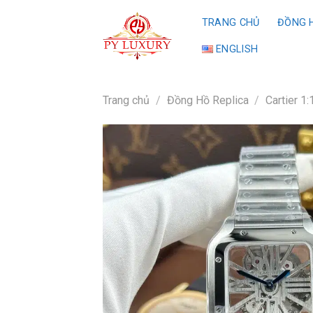
Skip
TRANG CHỦ
ĐỒNG H
to
content
ENGLISH
Trang chủ
/
Đồng Hồ Replica
/
Cartier 1: