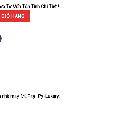
c Tư Vấn Tận Tình Chi Tiết !
eleton WHSA0015 Large Model Replica Cao Nhất 39.8mm số lượng
 GIỎ HÀNG
a nhà máy MLF tại
Py-Luxury
: