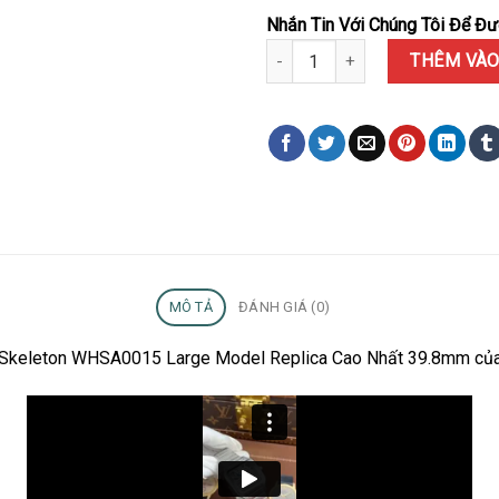
Nhắn Tin Với Chúng Tôi Để Đượ
Đồng Hồ Nam Cartier Santos Sk
THÊM VÀO
MÔ TẢ
ĐÁNH GIÁ (0)
os Skeleton WHSA0015 Large Model Replica Cao Nhất 39.8mm củ