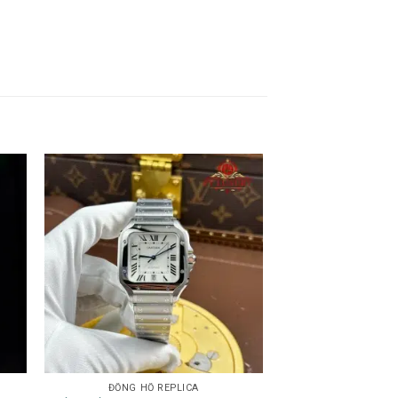
ĐỒNG HỒ REPLICA
ĐỒNG HỒ 