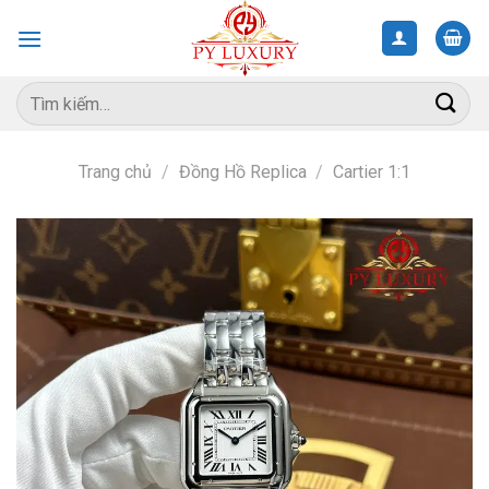
Skip
to
content
Tìm
kiếm:
Trang chủ
/
Đồng Hồ Replica
/
Cartier 1:1