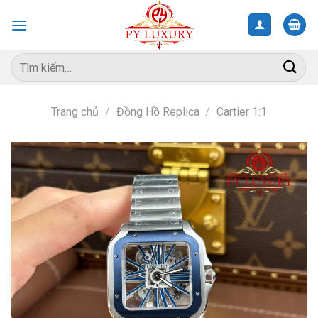
Skip
to
content
Tìm
kiếm:
Trang chủ
/
Đồng Hồ Replica
/
Cartier 1:1