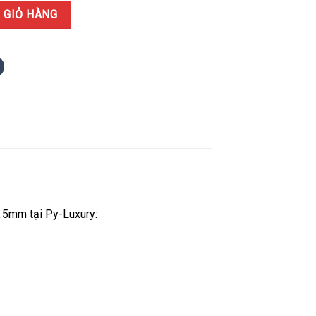
Large WSTA0056 Màu Xanh Lá Dây Da Replica 1:1 33.7mm x 25.5mm s
 GIỎ HÀNG
.5mm tại Py-Luxury: