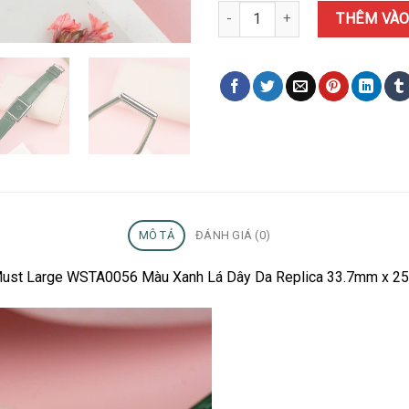
Đồng Hồ Nữ Cartier Tank Must 
THÊM VÀO
MÔ TẢ
ĐÁNH GIÁ (0)
k Must Large WSTA0056 Màu Xanh Lá Dây Da Replica 33.7mm x 25