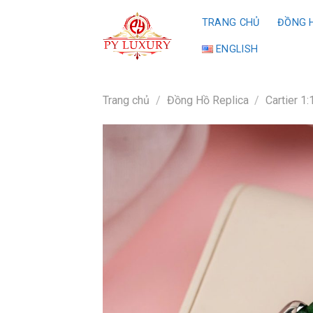
Skip
TRANG CHỦ
ĐỒNG H
to
content
ENGLISH
Trang chủ
/
Đồng Hồ Replica
/
Cartier 1: