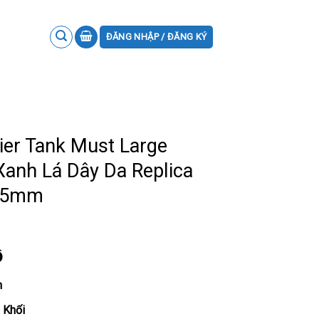
ĐĂNG NHẬP / ĐĂNG KÝ
er Tank Must Large
nh Lá Dây Da Replica
5.5mm
ồ
m
 Khối