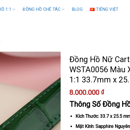
Ồ 1:1
ĐỒNG HỒ CHẾ TÁC
BLOG
TIẾNG VIỆT
1
Đồng Hồ Nữ Carti
WSTA0056 Màu Xa
1:1 33.7mm x 2
8.000.000
₫
Thông Số Đồng H
Kích Thước: 33.7 x 25.5 m
Mặt Kính: Sapphire Nguyên