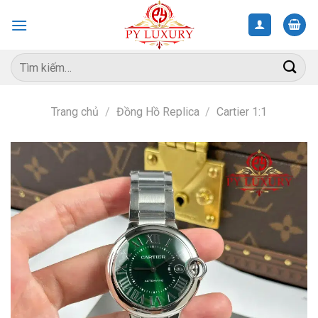
Skip
to
content
Tìm
kiếm:
Trang chủ
/
Đồng Hồ Replica
/
Cartier 1:1