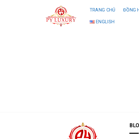
Skip
TRANG CHỦ
ĐỒNG H
to
content
ENGLISH
BL