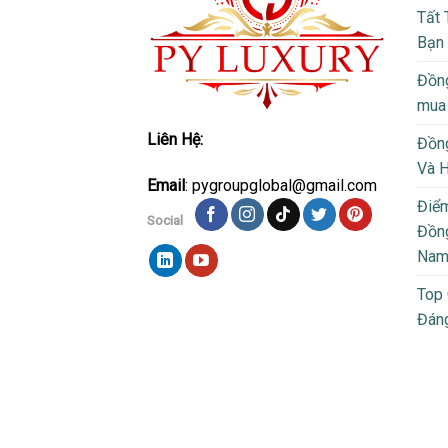
Tất 
Bạn
Đồng
mua
Liên Hệ:
Đồng
Và 
Email
: pygroupglobal@gmail.com
Điể
Social
Đồng
Na
Top
Đán