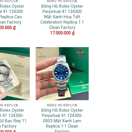
HỒ REPLICA
ĐỒNG HỒ REPLICA
Rolex Oyster
Đồng Hồ Rolex Oyster
al 41 124300
Perpetual 41 124300
Replica Cao
Mặt Xanh Hoạ Tiết
ean Factory
Celebration Replica 1:1
Clean Factory
00.000
₫
17.000.000
₫
HỒ REPLICA
ĐỒNG HỒ REPLICA
Rolex Oyster
Đồng Hồ Rolex Oyster
l 41 124300-
Perpetual 41 124300-
Số Bạc Rep 11
0003 Mặt Xanh Lam
n Factory
Replica 1:1 Clean
Factory