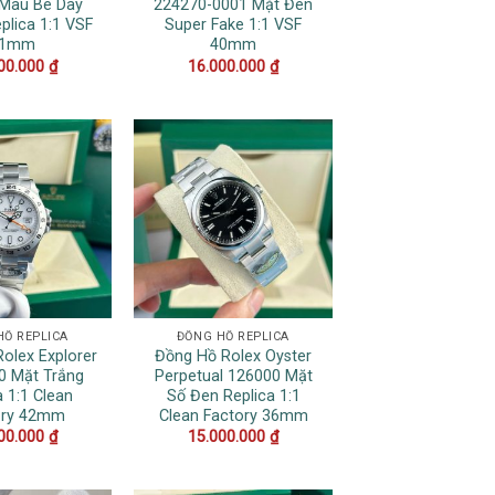
Màu Be Dây
224270-0001 Mặt Đen
plica 1:1 VSF
Super Fake 1:1 VSF
41mm
40mm
00.000
₫
16.000.000
₫
HỒ REPLICA
ĐỒNG HỒ REPLICA
olex Explorer
Đồng Hồ Rolex Oyster
70 Mặt Trắng
Perpetual 126000 Mặt
a 1:1 Clean
Số Đen Replica 1:1
ory 42mm
Clean Factory 36mm
00.000
₫
15.000.000
₫