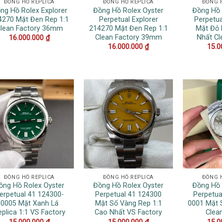
ĐỒNG HỒ REPLICA
ĐỒNG HỒ REPLICA
ĐỒNG 
ng Hồ Rolex Explorer
Đồng Hồ Rolex Oyster
Đồng Hồ 
4270 Mặt Đen Rep 1:1
Perpetual Explorer
Perpetu
lean Factory 36mm
214270 Mặt Đen Rep 1:1
Mặt Đỏ 
Clean Factory 39mm
Nhất Cl
16.000.000
₫
16.000.000
₫
15.0
ĐỒNG HỒ REPLICA
ĐỒNG HỒ REPLICA
ĐỒNG 
ồng Hồ Rolex Oyster
Đồng Hồ Rolex Oyster
Đồng Hồ 
erpetual 41 124300-
Perpetual 41 124300
Perpetua
0005 Mặt Xanh Lá
Mặt Số Vàng Rep 1:1
0001 Mặt 
plica 1:1 VS Factory
Cao Nhất VS Factory
Clea