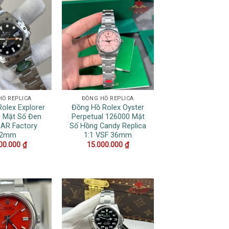
HỒ REPLICA
ĐỒNG HỒ REPLICA
olex Explorer
Đồng Hồ Rolex Oyster
0 Mặt Số Đen
Perpetual 126000 Mặt
 AR Factory
Số Hồng Candy Replica
42mm
1:1 VSF 36mm
00.000
₫
15.000.000
₫