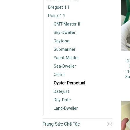
Breguet 1:1
Rolex 1:1
GMT-Master II
Sky-Dweller
Daytona
Submariner
Yacht-Master
Đ
Sea-Dweller
11
Cellini
Xa
Oyster Perpetual
Datejust
Day-Date
Land-Dweller
Trang Sức Chế Tác
(12)