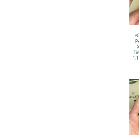
Đ
P
Ti
1: