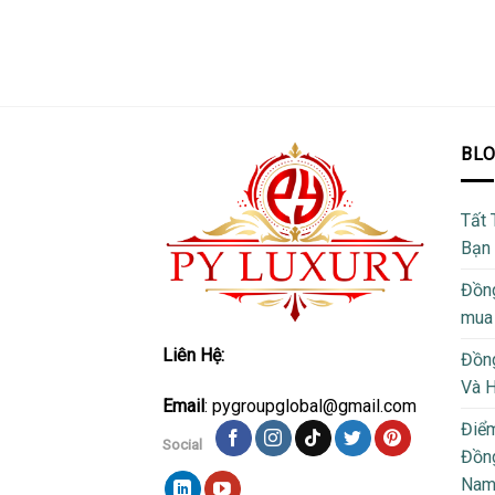
BL
Tất 
Bạn
Đồng
mua
Liên Hệ:
Đồng
Và 
Email
: pygroupglobal@gmail.com
Điể
Social
Đồng
Na