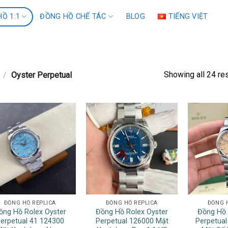
Ồ 1:1
ĐỒNG HỒ CHẾ TÁC
BLOG
TIẾNG VIỆT
Showing all 24 re
/
Oyster Perpetual
ĐỒNG HỒ REPLICA
ĐỒNG HỒ REPLICA
ĐỒNG 
ồng Hồ Rolex Oyster
Đồng Hồ Rolex Oyster
Đồng Hồ 
erpetual 41 124300
Perpetual 126000 Mặt
Perpetua