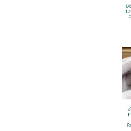
Đồ
12
C
Đ
P
Re