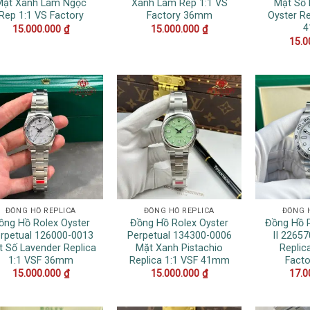
Mặt Xanh Lam Ngọc
Xanh Lam Rep 1:1 VS
Mặt Số 
Rep 1:1 VS Factory
Factory 36mm
Oyster Re
15.000.000
₫
15.000.000
₫
15.0
ĐỒNG HỒ REPLICA
ĐỒNG HỒ REPLICA
ĐỒNG 
ồng Hồ Rolex Oyster
Đồng Hồ Rolex Oyster
Đồng Hồ R
rpetual 126000-0013
Perpetual 134300-0006
II 2265
 Số Lavender Replica
Mặt Xanh Pistachio
Replic
1:1 VSF 36mm
Replica 1:1 VSF 41mm
Fact
15.000.000
₫
15.000.000
₫
17.0