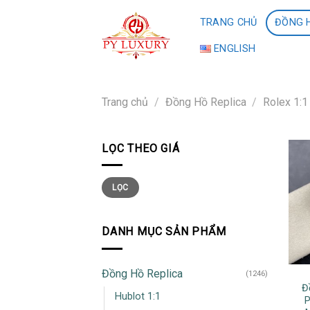
Skip
TRANG CHỦ
ĐỒNG H
to
content
ENGLISH
Trang chủ
/
Đồng Hồ Replica
/
Rolex 1:1
LỌC THEO GIÁ
Giá
Giá
LỌC
thấp
cao
nhất
nhất
DANH MỤC SẢN PHẨM
Đồng Hồ Replica
(1246)
Đ
Hublot 1:1
P