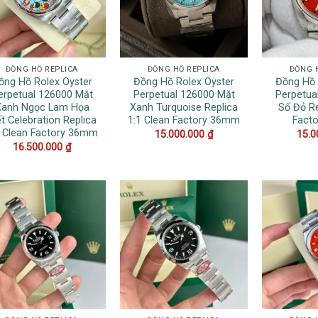
ĐỒNG HỒ REPLICA
ĐỒNG HỒ REPLICA
ĐỒNG 
ồng Hồ Rolex Oyster
Đồng Hồ Rolex Oyster
Đồng Hồ 
erpetual 126000 Mặt
Perpetual 126000 Mặt
Perpetua
Xanh Ngọc Lam Họa
Xanh Turquoise Replica
Số Đỏ Re
ết Celebration Replica
1:1 Clean Factory 36mm
Fact
1 Clean Factory 36mm
15.000.000
₫
15.0
16.500.000
₫