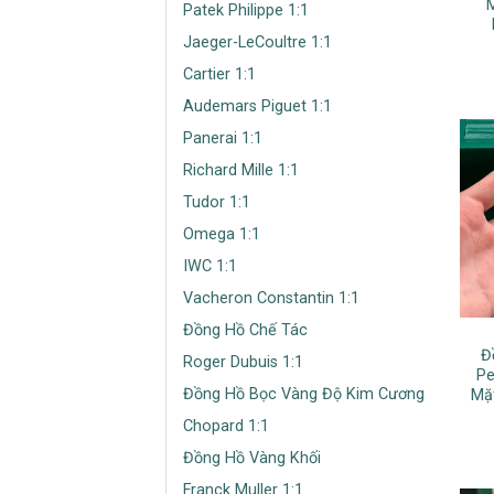
Patek Philippe 1:1
Jaeger-LeCoultre 1:1
Cartier 1:1
Audemars Piguet 1:1
Panerai 1:1
Richard Mille 1:1
Tudor 1:1
Omega 1:1
IWC 1:1
Vacheron Constantin 1:1
Đồng Hồ Chế Tác
Đ
Roger Dubuis 1:1
Pe
Đồng Hồ Bọc Vàng Độ Kim Cương
Mặt
Chopard 1:1
Đồng Hồ Vàng Khối
Franck Muller 1:1