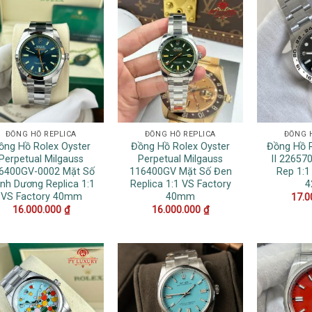
ĐỒNG HỒ REPLICA
ĐỒNG HỒ REPLICA
ĐỒNG 
ồng Hồ Rolex Oyster
Đồng Hồ Rolex Oyster
Đồng Hồ R
Perpetual Milgauss
Perpetual Milgauss
II 22657
6400GV-0002 Mặt Số
116400GV Mặt Số Đen
Rep 1:1
nh Dương Replica 1:1
Replica 1:1 VS Factory
VS Factory 40mm
40mm
17.0
16.000.000
₫
16.000.000
₫