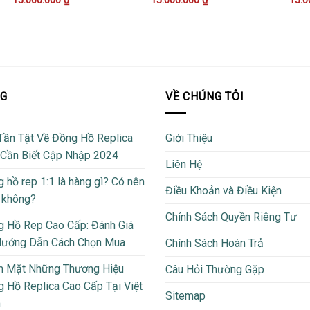
15.000.000
₫
15.000.000
₫
15.0
OG
VỀ CHÚNG TÔI
Tần Tật Về Đồng Hồ Replica
Giới Thiệu
 Cần Biết Cập Nhập 2024
Liên Hệ
 hồ rep 1:1 là hàng gì? Có nên
Điều Khoản và Điều Kiện
 không?
Chính Sách Quyền Riêng Tư
 Hồ Rep Cao Cấp: Đánh Giá
Hướng Dẫn Cách Chọn Mua
Chính Sách Hoàn Trả
m Mặt Những Thương Hiệu
Câu Hỏi Thường Gặp
 Hồ Replica Cao Cấp Tại Việt
Sitemap
m