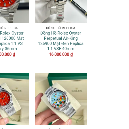
HỒ REPLICA
ĐỒNG HỒ REPLICA
Rolex Oyster
Đồng Hồ Rolex Oyster
l 126000 Mặt
Perpetual Air-King
plica 1:1 VS
126900 Mặt Đen Replica
ory 36mm
1:1 VSF 40mm
00.000
₫
16.000.000
₫