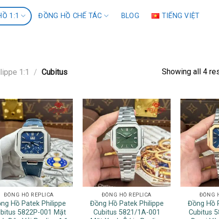
Ồ 1:1
ĐỒNG HỒ CHẾ TÁC
BLOG
TIẾNG VIỆT
Showing all 4 re
lippe 1:1
/
Cubitus
ĐỒNG HỒ REPLICA
ĐỒNG HỒ REPLICA
ĐỒNG 
ng Hồ Patek Philippe
Đồng Hồ Patek Philippe
Đồng Hồ P
bitus 5822P-001 Mặt
Cubitus 5821/1A-001
Cubitus 