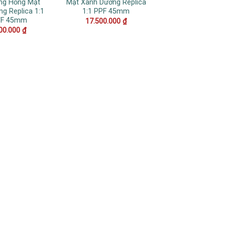
ng Hồng Mặt
Mặt Xanh Dương Replica
g Replica 1:1
1:1 PPF 45mm
F 45mm
17.500.000
₫
00.000
₫