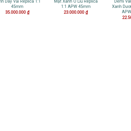
h Dây Vải Replica 1:1
Mặt Xanh Ô Liu Replica
Demi Và
45mm
1:1 APW 45mm
Xanh Dươn
APW
35.000.000
₫
23.000.000
₫
22.5