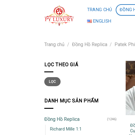
Skip
TRANG CHỦ
ĐỒNG H
to
content
ENGLISH
Trang chủ
/
Đồng Hồ Replica
/
Patek Phi
LỌC THEO GIÁ
Giá
Giá
LỌC
thấp
cao
nhất
nhất
DANH MỤC SẢN PHẨM
Đồng Hồ Replica
(1246)
Đồ
Richard Mille 1:1
Cu