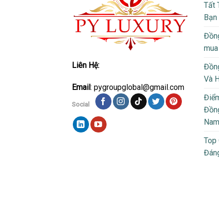
Tất 
Bạn
Đồng
mua
Liên Hệ:
Đồng
Và 
Email
: pygroupglobal@gmail.com
Điể
Social
Đồng
Na
Top
Đán