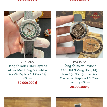
DAYTONA
DAYTONA
Đồng hồ Rolex DiW Daytona
Đồng hồ Rolex Daytona
Alpine Mặt Trắng & Xanh Lá
116515LN Vàng Hồng Mặt
Dây Vải Replica 1:1 Cao Cấp
Nâu Cọc Số Học Trò Dây
40mm
Oysterflex Replica 1:1 Clean
Factory 40mm
30.000.000
₫
25.000.000
₫