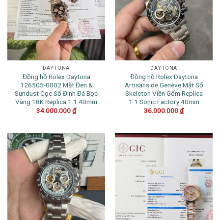
DAYTONA
DAYTONA
Đồng hồ Rolex Daytona
Đồng hồ Rolex Daytona
126505-0002 Mặt Đen &
Artisans de Genève Mặt Số
Sundust Cọc Số Đính Đá Bọc
Skeleton Viền Gốm Replica
Vàng 18K Replica 1:1 40mm
1:1 Sonic Factory 40mm
34.000.000
₫
36.000.000
₫