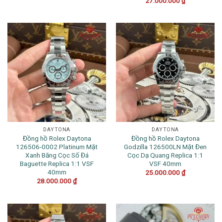
27.000.000
₫
DAYTONA
DAYTONA
Đồng hồ Rolex Daytona
Đồng hồ Rolex Daytona
126506-0002 Platinum Mặt
Godzilla 126500LN Mặt Đen
Xanh Băng Cọc Số Đá
Cọc Dạ Quang Replica 1:1
Baguette Replica 1:1 VSF
VSF 40mm
40mm
25.000.000
₫
28.000.000
₫