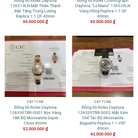
Đồng hồ Rolex Daytona
Đồng hồ Rolex Cosmograph
126519LN Mặt Thiên Thạch
Daytona “Le Mans” 126525LN
Bản Tăng Trọng Lượng
Vàng Hồng Replica 1:1 QF
Replica 1:1 QF 40mm
40mm
36.000.000
₫
30.000.000
₫
DAYTONA
DAYTONA
Đồng hồ Rolex Daytona
Đồng hồ Rolex Daytona
126595TBR-0001 Bọc Vàng
126539TBR-0002 Mặt Xám
18K Độ Moissanite Super
Chế Tác Độ Moissanite
Clone 40mm
Baguette Replica 1:1 VSF
40mm
52.000.000
₫
42.000.000
₫