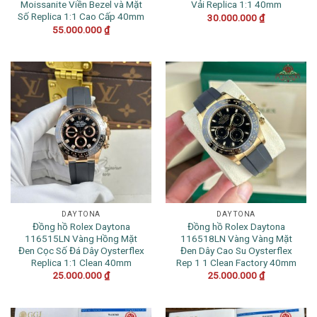
Moissanite Viền Bezel và Mặt
Vải Replica 1:1 40mm
Số Replica 1:1 Cao Cấp 40mm
30.000.000
₫
55.000.000
₫
DAYTONA
DAYTONA
Đồng hồ Rolex Daytona
Đồng hồ Rolex Daytona
116515LN Vàng Hồng Mặt
116518LN Vàng Vàng Mặt
Đen Cọc Số Đá Dây Oysterflex
Đen Dây Cao Su Oysterflex
Replica 1:1 Clean 40mm
Rep 1 1 Clean Factory 40mm
25.000.000
₫
25.000.000
₫