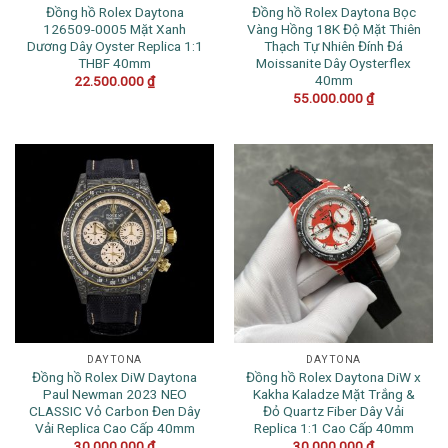
Đồng hồ Rolex Daytona
Đồng hồ Rolex Daytona Bọc
126509-0005 Mặt Xanh
Vàng Hồng 18K Độ Mặt Thiên
Dương Dây Oyster Replica 1:1
Thạch Tự Nhiên Đính Đá
THBF 40mm
Moissanite Dây Oysterflex
40mm
22.500.000
₫
55.000.000
₫
DAYTONA
DAYTONA
Đồng hồ Rolex DiW Daytona
Đồng hồ Rolex Daytona DiW x
Paul Newman 2023 NEO
Kakha Kaladze Mặt Trắng &
CLASSIC Vỏ Carbon Đen Dây
Đỏ Quartz Fiber Dây Vải
Vải Replica Cao Cấp 40mm
Replica 1:1 Cao Cấp 40mm
30.000.000
₫
30.000.000
₫