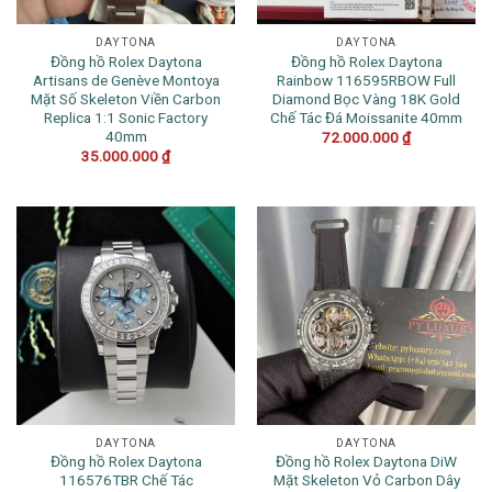
DAYTONA
DAYTONA
Đồng hồ Rolex Daytona
Đồng hồ Rolex Daytona
Artisans de Genève Montoya
Rainbow 116595RBOW Full
Mặt Số Skeleton Viền Carbon
Diamond Bọc Vàng 18K Gold
Replica 1:1 Sonic Factory
Chế Tác Đá Moissanite 40mm
40mm
72.000.000
₫
35.000.000
₫
DAYTONA
DAYTONA
Đồng hồ Rolex Daytona
Đồng hồ Rolex Daytona DiW
116576TBR Chế Tác
Mặt Skeleton Vỏ Carbon Dây