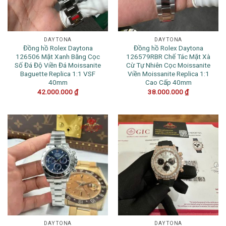
DAYTONA
DAYTONA
Đồng hồ Rolex Daytona
Đồng hồ Rolex Daytona
126506 Mặt Xanh Băng Cọc
126579RBR Chế Tác Mặt Xà
Số Đá Độ Viền Đá Moissanite
Cừ Tự Nhiên Cọc Moissanite
Baguette Replica 1:1 VSF
Viền Moissanite Replica 1:1
40mm
Cao Cấp 40mm
42.000.000
₫
38.000.000
₫
DAYTONA
DAYTONA