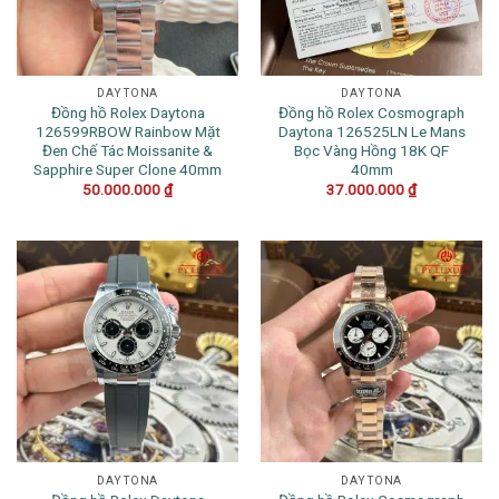
DAYTONA
DAYTONA
Đồng hồ Rolex Daytona
Đồng hồ Rolex Cosmograph
126599RBOW Rainbow Mặt
Daytona 126525LN Le Mans
Đen Chế Tác Moissanite &
Bọc Vàng Hồng 18K QF
Sapphire Super Clone 40mm
40mm
50.000.000
₫
37.000.000
₫
DAYTONA
DAYTONA