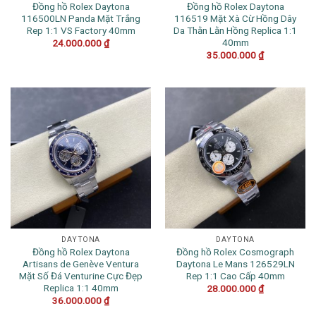
Đồng hồ Rolex Daytona
Đồng hồ Rolex Daytona
116500LN Panda Mặt Trắng
116519 Mặt Xà Cừ Hồng Dây
Rep 1:1 VS Factory 40mm
Da Thằn Lằn Hồng Replica 1:1
40mm
24.000.000
₫
35.000.000
₫
DAYTONA
DAYTONA
Đồng hồ Rolex Daytona
Đồng hồ Rolex Cosmograph
Artisans de Genève Ventura
Daytona Le Mans 126529LN
Mặt Số Đá Venturine Cực Đẹp
Rep 1:1 Cao Cấp 40mm
Replica 1:1 40mm
28.000.000
₫
36.000.000
₫