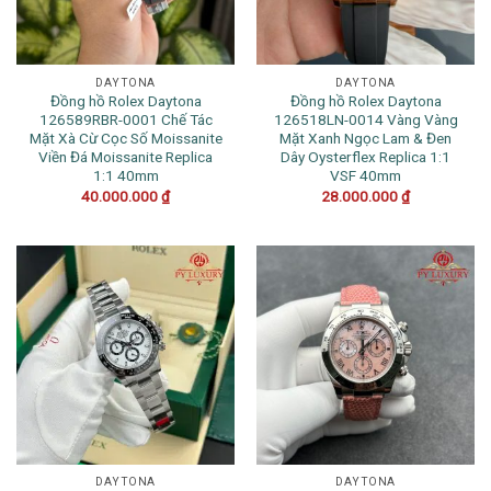
DAYTONA
DAYTONA
Đồng hồ Rolex Daytona
Đồng hồ Rolex Daytona
126589RBR-0001 Chế Tác
126518LN-0014 Vàng Vàng
Mặt Xà Cừ Cọc Số Moissanite
Mặt Xanh Ngọc Lam & Đen
Viền Đá Moissanite Replica
Dây Oysterflex Replica 1:1
1:1 40mm
VSF 40mm
40.000.000
₫
28.000.000
₫
DAYTONA
DAYTONA