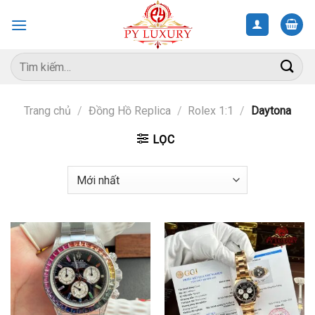
Skip
to
content
Tìm
kiếm:
Trang chủ
/
Đồng Hồ Replica
/
Rolex 1:1
/
Daytona
LỌC