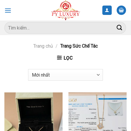
Skip
to
content
Tìm
kiếm:
Trang chủ
/
Trang Sức Chế Tác
LỌC