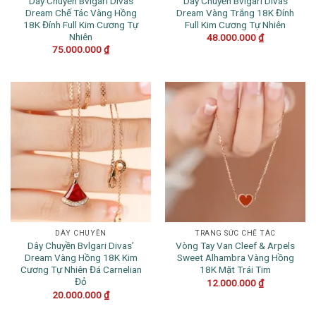
Dây Chuyền Bvlgari Divas
Dây Chuyền Bvlgari Divas
Dream Chế Tác Vàng Hồng
Dream Vàng Trắng 18K Đính
18K Đính Full Kim Cương Tự
Full Kim Cương Tự Nhiên
Nhiên
48.000.000
₫
75.000.000
₫
DÂY CHUYỀN
TRANG SỨC CHẾ TÁC
Dây Chuyền Bvlgari Divas’
Vòng Tay Van Cleef & Arpels
Dream Vàng Hồng 18K Kim
Sweet Alhambra Vàng Hồng
Cương Tự Nhiên Đá Carnelian
18K Mặt Trái Tim
Đỏ
12.000.000
₫
20.000.000
₫