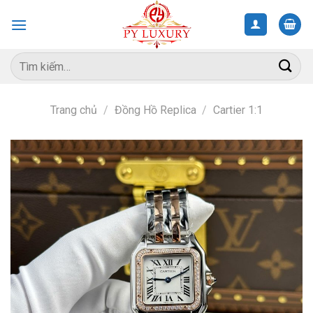
Skip
to
content
Tìm
kiếm:
Trang chủ
/
Đồng Hồ Replica
/
Cartier 1:1