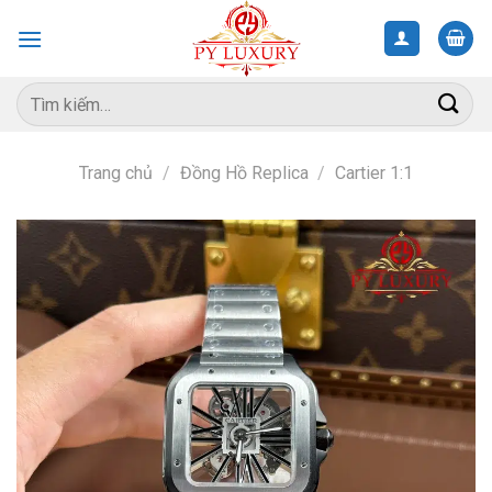
Skip
to
content
Tìm
kiếm:
Trang chủ
/
Đồng Hồ Replica
/
Cartier 1:1