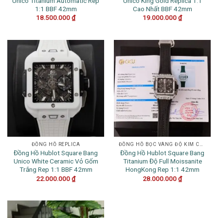
Unico Titanium Automatic Rep
Unico King Gold Replica 1:1
1:1 BBF 42mm
Cao Nhất BBF 42mm
18.500.000
₫
19.000.000
₫
ĐỒNG HỒ REPLICA
ĐỒNG HỒ BỌC VÀNG ĐỘ KIM CƯƠNG
Đồng Hồ Hublot Square Bang
Đồng Hồ Hublot Square Bang
Unico White Ceramic Vỏ Gốm
Titanium Độ Full Moissanite
Trắng Rep 1:1 BBF 42mm
HongKong Rep 1:1 42mm
22.000.000
₫
28.000.000
₫