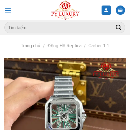
Skip
to
content
Tìm
kiếm:
Trang chủ
/
Đồng Hồ Replica
/
Cartier 1:1