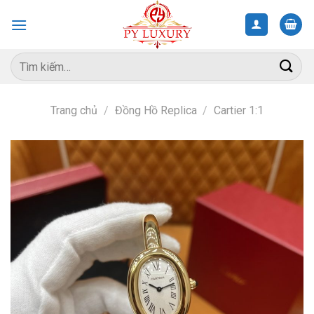
Skip
to
content
Tìm
kiếm:
Trang chủ
/
Đồng Hồ Replica
/
Cartier 1:1