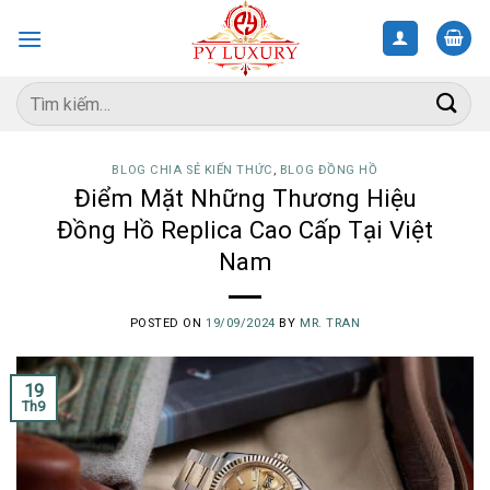
Skip
to
content
Tìm
kiếm:
BLOG CHIA SẺ KIẾN THỨC
,
BLOG ĐỒNG HỒ
Điểm Mặt Những Thương Hiệu
Đồng Hồ Replica Cao Cấp Tại Việt
Nam
POSTED ON
19/09/2024
BY
MR. TRAN
19
Th9