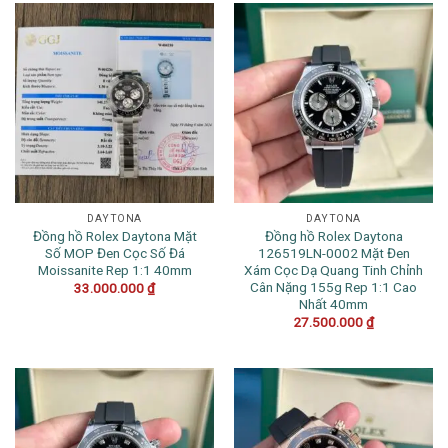
DAYTONA
DAYTONA
Đồng hồ Rolex Daytona Mặt
Đồng hồ Rolex Daytona
Số MOP Đen Cọc Số Đá
126519LN-0002 Mặt Đen
Moissanite Rep 1:1 40mm
Xám Cọc Dạ Quang Tinh Chỉnh
Cân Nặng 155g Rep 1:1 Cao
33.000.000
₫
Nhất 40mm
27.500.000
₫