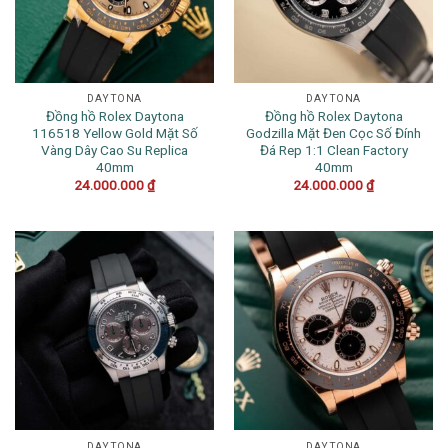
DAYTONA
DAYTONA
Đồng hồ Rolex Daytona
Đồng hồ Rolex Daytona
116518 Yellow Gold Mặt Số
Godzilla Mặt Đen Cọc Số Đính
Vàng Dây Cao Su Replica
Đá Rep 1:1 Clean Factory
40mm
40mm
24.000.000
₫
24.000.000
₫
DAYTONA
DAYTONA