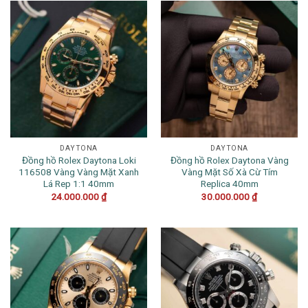
DAYTONA
DAYTONA
Đồng hồ Rolex Daytona Loki
Đồng hồ Rolex Daytona Vàng
116508 Vàng Vàng Mặt Xanh
Vàng Mặt Số Xà Cừ Tím
Lá Rep 1:1 40mm
Replica 40mm
24.000.000
₫
30.000.000
₫