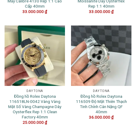
Máy Calibre 4130 Rep 1:1 Cao
Moissanite Dây Oysterflex
Cấp 40mm
Rep 1:1 40mm
33.000.000
₫
33.000.000
₫
DAYTONA
DAYTONA
Đồng hồ Rolex Daytona
Đồng hồ Rolex Daytona
116518LN-0042 Vàng Vàng
116509 Độ Mặt Thiên Thạch
Mặt Số Vàng Champagne Dây
Tinh Chỉnh Cân Nặng QF
Oysterflex Rep 1:1 Clean
40mm
Factory 40mm
36.000.000
₫
25.000.000
₫