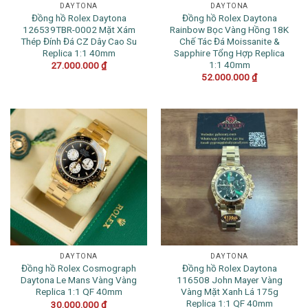
DAYTONA
DAYTONA
Đồng hồ Rolex Daytona
Đồng hồ Rolex Daytona
126539TBR-0002 Mặt Xám
Rainbow Bọc Vàng Hồng 18K
Thép Đính Đá CZ Dây Cao Su
Chế Tác Đá Moissanite &
Replica 1:1 40mm
Sapphire Tổng Hợp Replica
1:1 40mm
27.000.000
₫
52.000.000
₫
DAYTONA
DAYTONA
Đồng hồ Rolex Cosmograph
Đồng hồ Rolex Daytona
Daytona Le Mans Vàng Vàng
116508 John Mayer Vàng
Replica 1:1 QF 40mm
Vàng Mặt Xanh Lá 175g
Replica 1:1 QF 40mm
30.000.000
₫