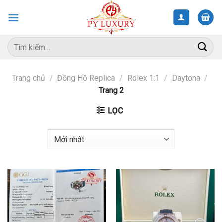
Skip
to
content
Tìm
kiếm:
Trang chủ
/
Đồng Hồ Replica
/
Rolex 1:1
/
Daytona
/
Trang 2
LỌC