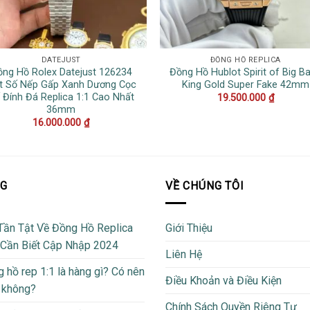
DATEJUST
ĐỒNG HỒ REPLICA
ồng Hồ Rolex Datejust 126234
Đồng Hồ Hublot Spirit of Big B
t Số Nếp Gấp Xanh Dương Cọc
King Gold Super Fake 42mm
 Đính Đá Replica 1:1 Cao Nhất
19.500.000
₫
36mm
16.000.000
₫
OG
VỀ CHÚNG TÔI
Tần Tật Về Đồng Hồ Replica
Giới Thiệu
 Cần Biết Cập Nhập 2024
Liên Hệ
 hồ rep 1:1 là hàng gì? Có nên
Điều Khoản và Điều Kiện
 không?
Chính Sách Quyền Riêng Tư