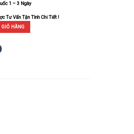
uốc 1 – 3 Ngày
c Tư Vấn Tận Tình Chi Tiết !
ul Newman 2023 NEO CLASSIC Vỏ Carbon Đen Dây Vải Replica Cao C
 GIỎ HÀNG