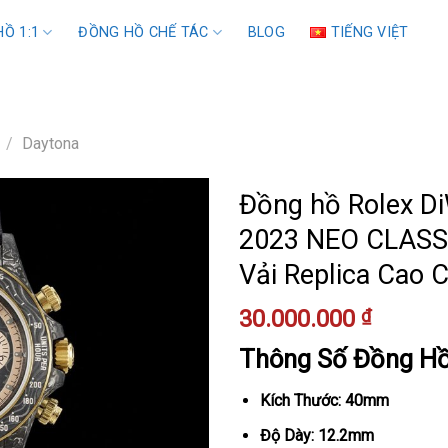
Ồ 1:1
ĐỒNG HỒ CHẾ TÁC
BLOG
TIẾNG VIỆT
/
Daytona
Đồng hồ Rolex D
2023 NEO CLASS
Vải Replica Cao
30.000.000
₫
Thông Số Đồng H
Kích Thước: 40mm
Độ Dày: 12.2mm