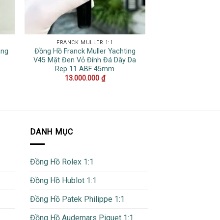
FRANCK MULLER 1:1
DATEJ
ang
Đồng Hồ Franck Muller Yachting
Đồng Hồ Rolex Da
V45 Mặt Đen Vỏ Đính Đá Dây Da
Vàng 10K Mặt Số
Rep 11 ABF 45mm
Số La M
13.000.000
₫
19.500
DANH MỤC
Đồng Hồ Rolex 1:1
Đồng Hồ Hublot 1:1
Đồng Hồ Patek Philippe 1:1
Đồng Hồ Audemars Piguet 1:1