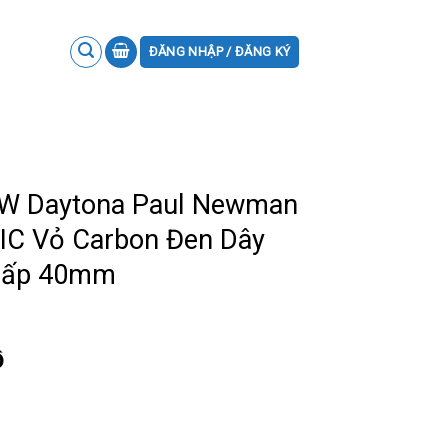
ĐĂNG NHẬP / ĐĂNG KÝ
iW Daytona Paul Newman
IC Vỏ Carbon Đen Dây
 Cấp 40mm
ồ