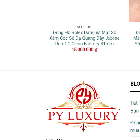
DATEJUST
Đồng Hồ Rolex Datejust Mặt Số
Đ
Xám Cọc Số Dạ Quang Dây Jubilee
Mặ
Rep 1:1 Clean Factory 41mm
Số
15.000.000
₫
BL
Tất 
Bạn
Đồng
mua