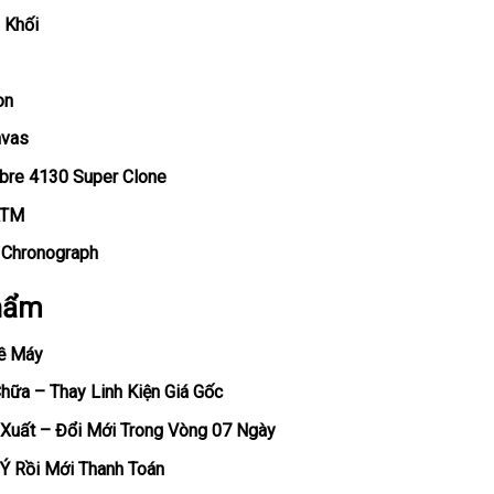
 Khối
on
nvas
ibre 4130 Super Clone
ATM
, Chronograph
hẩm
ề Máy
ữa – Thay Linh Kiện Giá Gốc
Xuất – Đổi Mới Trong Vòng 07 Ngày
Ý Rồi Mới Thanh Toán