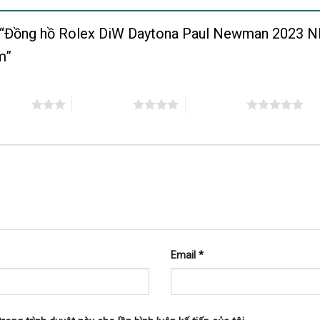
ét “Đồng hồ Rolex DiW Daytona Paul Newman 2023
mm”
n 5 sao
4 trên 5 sao
5 trên 5 sao
Email
*