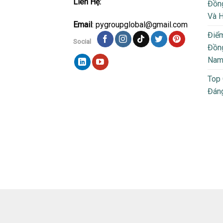
Liên Hệ:
Đồng
Và 
Email
: pygroupglobal@gmail.com
Điể
Social
Đồng
Na
Top
Đán