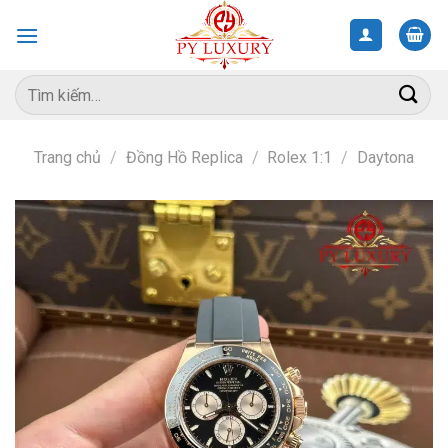
Skip
to
content
Tìm
kiếm:
Trang chủ
/
Đồng Hồ Replica
/
Rolex 1:1
/
Daytona