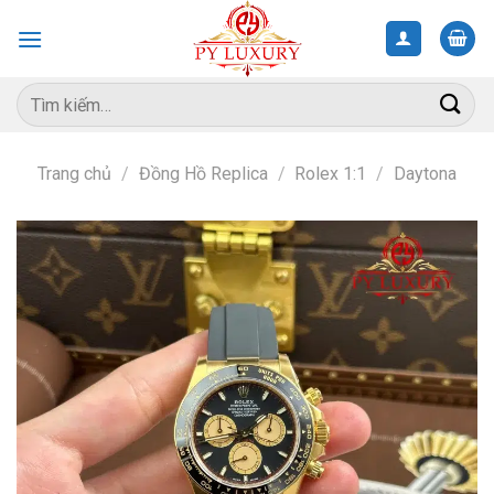
Skip
to
content
Tìm
kiếm:
Trang chủ
/
Đồng Hồ Replica
/
Rolex 1:1
/
Daytona