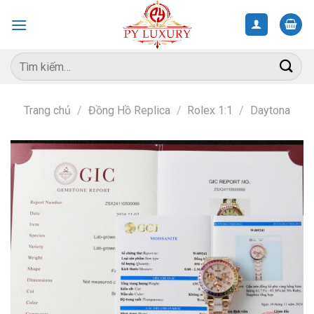
Skip
to
content
Tìm
kiếm:
Trang chủ
/
Đồng Hồ Replica
/
Rolex 1:1
/
Daytona