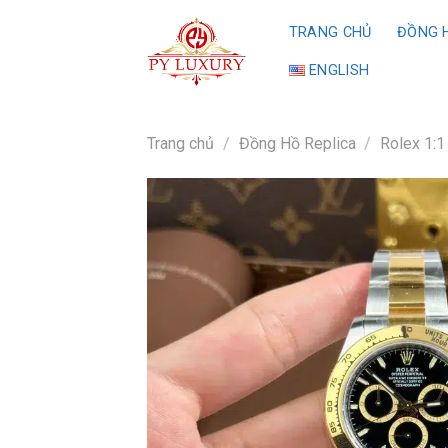
Skip
TRANG CHỦ
ĐỒNG H
to
content
ENGLISH
Trang chủ
/
Đồng Hồ Replica
/
Rolex 1:1