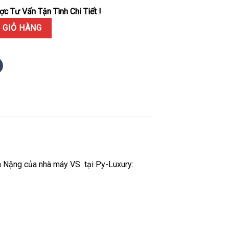
c Tư Vấn Tận Tình Chi Tiết !
0003 Demi Vàng Mặt Số Đen Replica 1:1 VSF 40mm số lượng
 GIỎ HÀNG
n Nặng của nhà máy VS tại Py-Luxury: