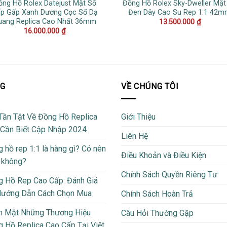
ồng Hồ Rolex Datejust Mặt Số
Đồng Hồ Rolex Sky-Dweller Mặt
p Gấp Xanh Dương Cọc Số Dạ
Đen Dây Cao Su Rep 1:1 42
uang Replica Cao Nhất 36mm
13.500.000
₫
16.000.000
₫
OG
VỀ CHÚNG TÔI
Tần Tật Về Đồng Hồ Replica
Giới Thiệu
 Cần Biết Cập Nhập 2024
Liên Hệ
 hồ rep 1:1 là hàng gì? Có nên
Điều Khoản và Điều Kiện
 không?
Chính Sách Quyền Riêng Tư
 Hồ Rep Cao Cấp: Đánh Giá
Hướng Dẫn Cách Chọn Mua
Chính Sách Hoàn Trả
m Mặt Những Thương Hiệu
Câu Hỏi Thường Gặp
 Hồ Replica Cao Cấp Tại Việt