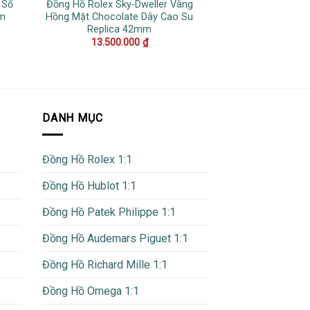
 Số
Đồng Hồ Rolex Sky-Dweller Vàng
Đồng Hồ Patek Ph
mm
Hồng Mặt Chocolate Dây Cao Su
5712/1R Vàng 
Replica 42mm
Chocolate Repli
40
13.500.000
₫
25.000
DANH MỤC
Đồng Hồ Rolex 1:1
Đồng Hồ Hublot 1:1
Đồng Hồ Patek Philippe 1:1
Đồng Hồ Audemars Piguet 1:1
Đồng Hồ Richard Mille 1:1
Đồng Hồ Omega 1:1