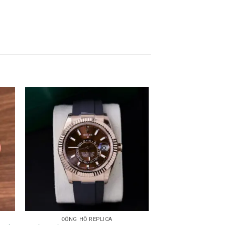
ĐỒNG HỒ REPLICA
ĐỒNG HỒ 