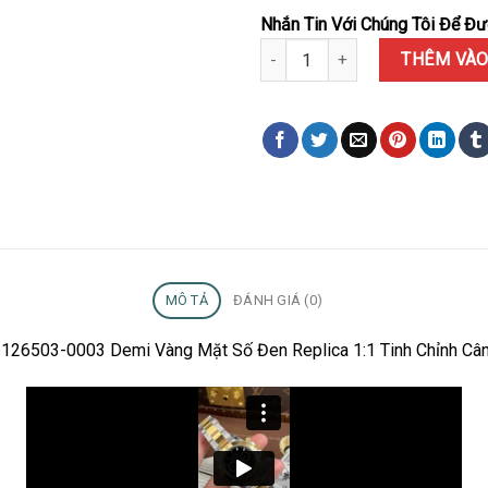
Nhắn Tin Với Chúng Tôi Để Đượ
Đồng hồ Rolex Daytona 126503-
THÊM VÀO
MÔ TẢ
ĐÁNH GIÁ (0)
na 126503-0003 Demi Vàng Mặt Số Đen Replica 1:1 Tinh Chỉnh Câ