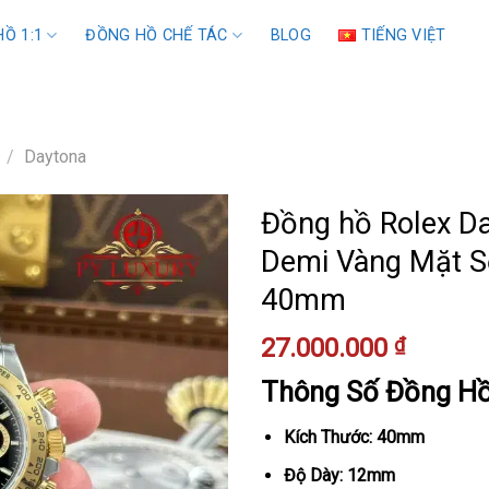
Ồ 1:1
ĐỒNG HỒ CHẾ TÁC
BLOG
TIẾNG VIỆT
/
Daytona
Đồng hồ Rolex D
Demi Vàng Mặt Số
40mm
27.000.000
₫
Thông Số Đồng H
Kích Thước: 40mm
Độ Dày: 12mm