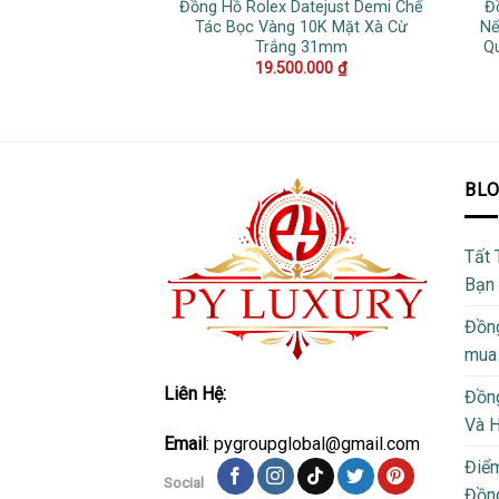
Đồng Hồ Rolex Datejust Demi Chế
Đ
Tác Bọc Vàng 10K Mặt Xà Cừ
Nế
Trắng 31mm
Q
19.500.000
₫
BL
Tất 
Bạn
Đồng
mua
Liên Hệ:
Đồng
Và 
Email
: pygroupglobal@gmail.com
Điể
Social
Đồng