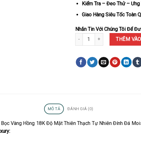
Kiểm Tra – Đeo Thử – Ưng 
Giao Hàng Siêu Tốc Toàn Q
Nhắn Tin Với Chúng Tôi Để Đượ
Đồng hồ Rolex Daytona Bọc Vàn
THÊM VÀO
MÔ TẢ
ĐÁNH GIÁ (0)
na Bọc Vàng Hồng 18K Độ Mặt Thiên Thạch Tự Nhiên Đính Đá Mois
xury: