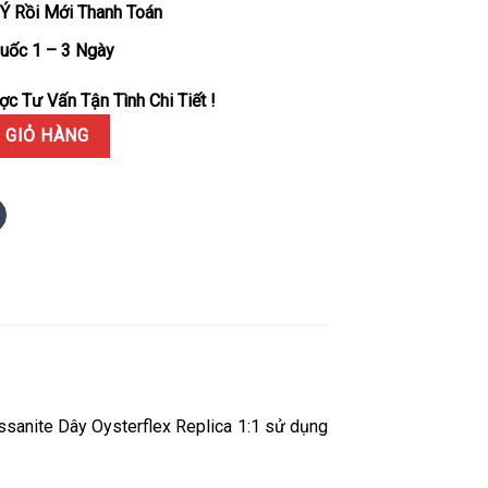
Ý Rồi Mới Thanh Toán
uốc 1 – 3 Ngày
c Tư Vấn Tận Tình Chi Tiết !
g Hồng 18K Độ Mặt Thiên Thạch Tự Nhiên Đính Đá Moissanite Dây O
 GIỎ HÀNG
sanite Dây Oysterflex Replica 1:1 sử dụng