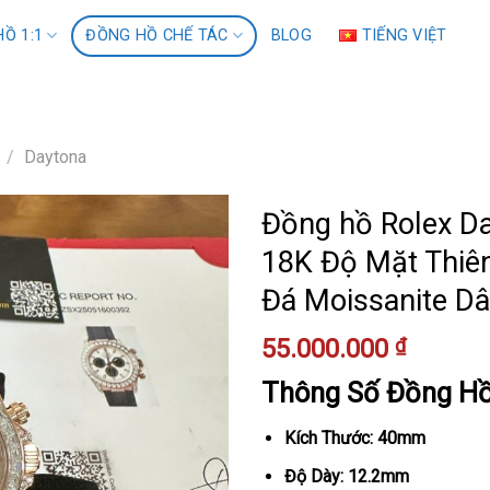
Ồ 1:1
ĐỒNG HỒ CHẾ TÁC
BLOG
TIẾNG VIỆT
/
Daytona
Đồng hồ Rolex D
18K Độ Mặt Thiê
Đá Moissanite D
55.000.000
₫
Thông Số Đồng H
Kích Thước: 40mm
Độ Dày: 12.2mm