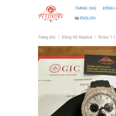
Skip
TRANG CHỦ
ĐỒNG H
to
content
ENGLISH
Trang chủ
/
Đồng Hồ Replica
/
Rolex 1:1