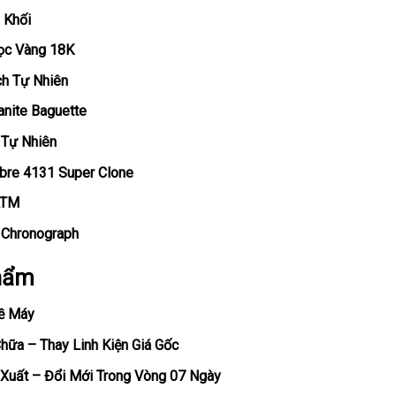
 Khối
Bọc Vàng 18K
ch Tự Nhiên
anite Baguette
 Tự Nhiên
ibre 4131 Super Clone
ATM
, Chronograph
hẩm
ề Máy
ữa – Thay Linh Kiện Giá Gốc
Xuất – Đổi Mới Trong Vòng 07 Ngày