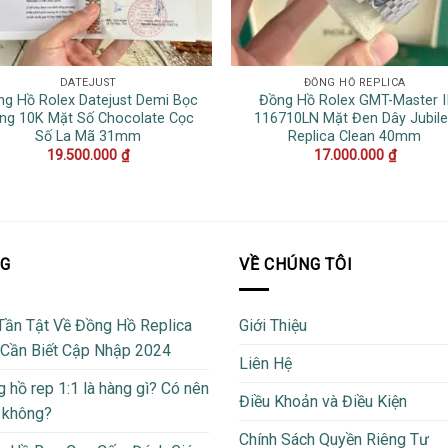
DATEJUST
ĐỒNG HỒ REPLICA
ng Hồ Rolex Datejust Demi Bọc
Đồng Hồ Rolex GMT-Master I
ng 10K Mặt Số Chocolate Cọc
116710LN Mặt Đen Dây Jubil
Số La Mã 31mm
Replica Clean 40mm
19.500.000
₫
17.000.000
₫
OG
VỀ CHÚNG TÔI
Tần Tật Về Đồng Hồ Replica
Giới Thiệu
 Cần Biết Cập Nhập 2024
Liên Hệ
 hồ rep 1:1 là hàng gì? Có nên
Điều Khoản và Điều Kiện
 không?
Chính Sách Quyền Riêng Tư