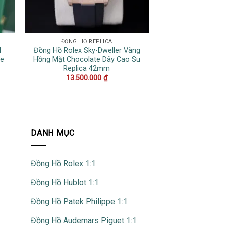
ĐỒNG HỒ REPLICA
ĐỒNG HỒ 
I
Đồng Hồ Rolex Sky-Dweller Vàng
Đồng Hồ Patek Ph
ee
Hồng Mặt Chocolate Dây Cao Su
5712/1R Vàng 
Replica 42mm
Chocolate Repli
40
13.500.000
₫
25.000
DANH MỤC
Đồng Hồ Rolex 1:1
Đồng Hồ Hublot 1:1
Đồng Hồ Patek Philippe 1:1
Đồng Hồ Audemars Piguet 1:1