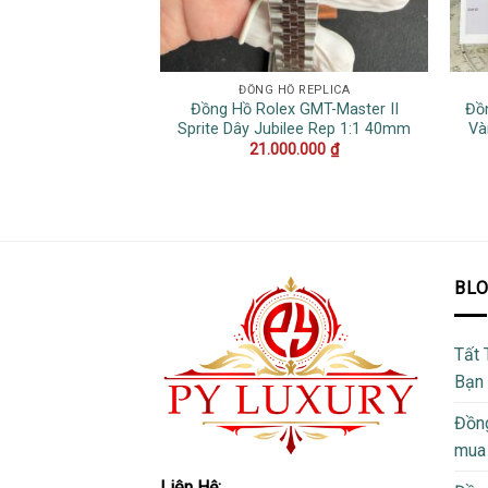
ĐỒNG HỒ REPLICA
Đồng Hồ Rolex GMT-Master II
Đồ
Sprite Dây Jubilee Rep 1:1 40mm
Và
21.000.000
₫
BL
Tất 
Bạn
Đồng
mua
Liên Hệ: