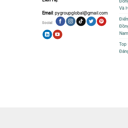
Đồng
Và 
Email
: pygroupglobal@gmail.com
Điể
Social
Đồng
Na
Top
Đán