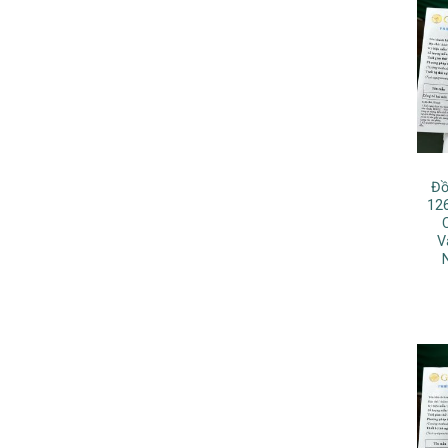
Đồ
12
V