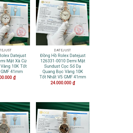
TEJUST
DATEJUST
olex Datejust
Đồng Hồ Rolex Datejust
mi Mặt Xà Cừ
126331-0010 Demi Mặt
 Vàng 10K Tốt
Sundust Cọc Số Dạ
5 GMF 41mm
Quang Bọc Vàng 10K
Tốt Nhất V5 GMF 41mm
00.000
₫
24.000.000
₫