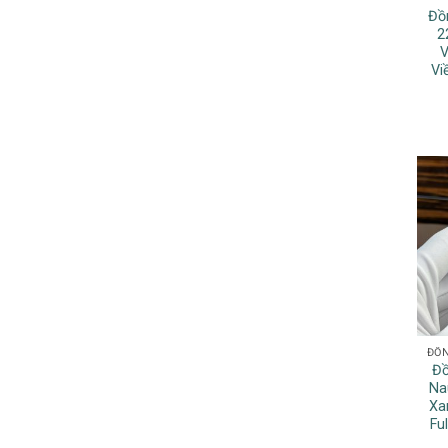
Đồ
2
V
Vi
Đồ
Na
Xa
Fu