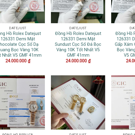
DATEJUST
DATEJUST
DA
ng Hồ Rolex Datejust
Đồng Hồ Rolex Datejust
Đồng Hồ R
126331 Demi Mặt
126331 Demi Mặt
126331 D
hocolate Cọc Số Dạ
Sundust Cọc Số Đá Bọc
Gấp Xám 
uang Bọc Vàng 10K
Vàng 10K Tốt Nhất V5
Bọc Vàng
t Nhất V5 GMF 41mm
GMF 41mm
V5 G
24.000.000
₫
24.000.000
₫
24.0
ĐỒNG HỒ REPLICA
DATEJUST
ĐỒNG 