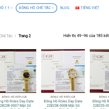
Ồ 1:1
ĐỒNG HỒ CHẾ TÁC
BLOG
TIẾNG VIỆT
Hiển thị 49–96 của 185 kết
Chế Tác
/
Trang 2
ĐỒNG HỒ REPLICA
ĐỒNG HỒ REPLICA
ĐỒNG 
ng Hồ Rolex Day-Date
Đồng Hồ Rolex Day-Date
Đồng Hồ R
28238-0007 Mặt Số
228238-0008 Mặt Số
228235-00