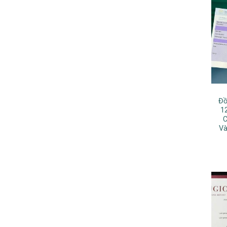
Đồ
1
C
Và