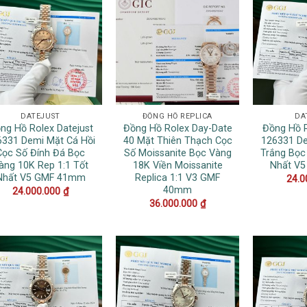
DATEJUST
ĐỒNG HỒ REPLICA
DA
ng Hồ Rolex Datejust
Đồng Hồ Rolex Day-Date
Đồng Hồ R
6331 Demi Mặt Cá Hồi
40 Mặt Thiên Thạch Cọc
126331 De
Cọc Số Đính Đá Bọc
Số Moissanite Bọc Vàng
Trắng Bọc
àng 10K Rep 1:1 Tốt
18K Viền Moissanite
Nhất V
Nhất V5 GMF 41mm
Replica 1:1 V3 GMF
24.0
40mm
24.000.000
₫
36.000.000
₫