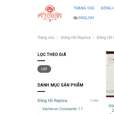
Skip
TRANG CHỦ
ĐỒNG H
to
content
ENGLISH
Trang chủ
/
Đồng Hồ Replica
/
Đồng Hồ 
LỌC THEO GIÁ
Giá
Giá
LỌC
thấp
cao
nhất
nhất
DANH MỤC SẢN PHẨM
Đồng Hồ Replica
(1246)
Đồ
Vacheron Constantin 1:1
2