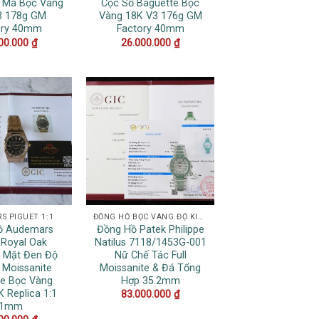
 Mã Bọc Vàng
Cọc Số Baguette Bọc
3 178g GM
Vàng 18K V3 176g GM
ory 40mm
Factory 40mm
00.000
₫
26.000.000
₫
S PIGUET 1:1
ĐỒNG HỒ BỌC VÀNG ĐỘ KIM CƯƠNG
ồ Audemars
Đồng Hồ Patek Philippe
 Royal Oak
Natilus 7118/1453G-001
 Mặt Đen Độ
Nữ Chế Tác Full
 Moissanite
Moissanite & Đá Tổng
e Bọc Vàng
Hợp 35.2mm
 Replica 1:1
83.000.000
₫
41mm