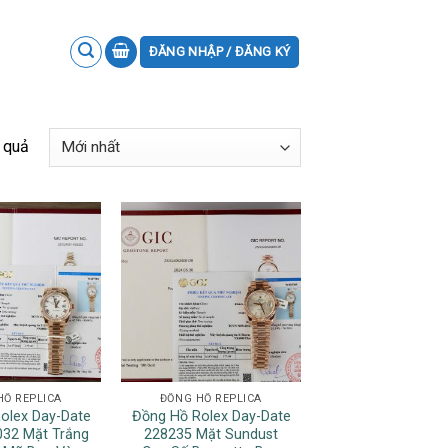
ĐĂNG NHẬP / ĐĂNG KÝ
 quả
HỒ REPLICA
ĐỒNG HỒ REPLICA
olex Day-Date
Đồng Hồ Rolex Day-Date
32 Mặt Trắng
228235 Mặt Sundust