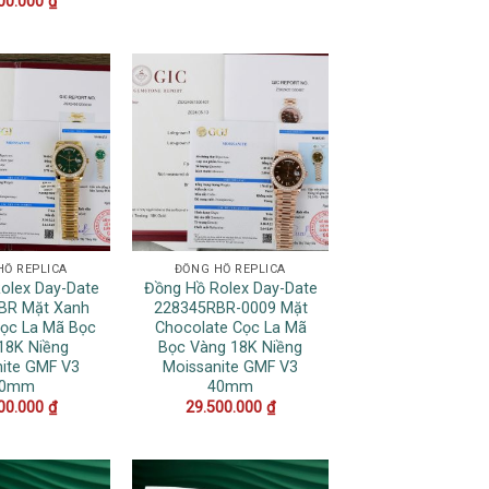
00.000
₫
HỒ REPLICA
ĐỒNG HỒ REPLICA
olex Day-Date
Đồng Hồ Rolex Day-Date
BR Mặt Xanh
228345RBR-0009 Mặt
Cọc La Mã Bọc
Chocolate Cọc La Mã
18K Niềng
Bọc Vàng 18K Niềng
nite GMF V3
Moissanite GMF V3
40mm
40mm
00.000
₫
29.500.000
₫