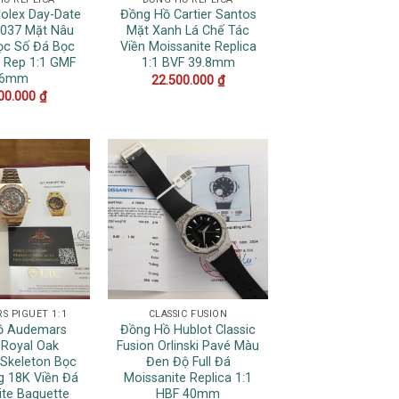
olex Day-Date
Đồng Hồ Cartier Santos
037 Mặt Nâu
Mặt Xanh Lá Chế Tác
c Số Đá Bọc
Viền Moissanite Replica
 Rep 1:1 GMF
1:1 BVF 39.8mm
36mm
22.500.000
₫
00.000
₫
S PIGUET 1:1
CLASSIC FUSION
ồ Audemars
Đồng Hồ Hublot Classic
 Royal Oak
Fusion Orlinski Pavé Màu
Skeleton Bọc
Đen Độ Full Đá
 18K Viền Đá
Moissanite Replica 1:1
ite Baguette
HBF 40mm