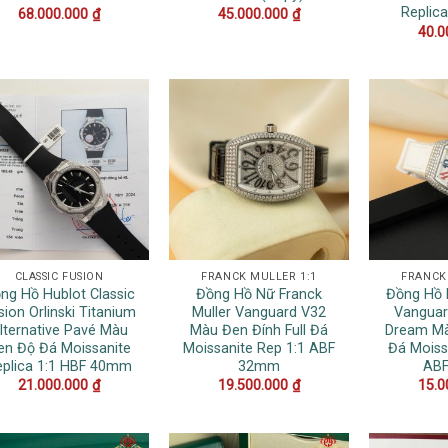
Replic
68.000.000
₫
45.000.000
₫
40.0
CLASSIC FUSION
FRANCK MULLER 1:1
FRANCK
ng Hồ Hublot Classic
Đồng Hồ Nữ Franck
Đồng Hồ 
sion Orlinski Titanium
Muller Vanguard V32
Vanguar
lternative Pavé Màu
Màu Đen Đính Full Đá
Dream Mà
en Độ Đá Moissanite
Moissanite Rep 1:1 ABF
Đá Moiss
eplica 1:1 HBF 40mm
32mm
AB
21.000.000
₫
19.500.000
₫
15.0