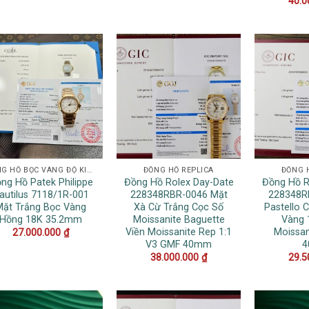
40.0
ĐỒNG HỒ BỌC VÀNG ĐỘ KIM CƯƠNG
ĐỒNG HỒ REPLICA
ĐỒNG 
ng Hồ Patek Philippe
Đồng Hồ Rolex Day-Date
Đồng Hồ R
autilus 7118/1R-001
228348RBR-0046 Mặt
228348R
Mặt Trắng Bọc Vàng
Xà Cừ Trắng Cọc Số
Pastello 
Hồng 18K 35.2mm
Moissanite Baguette
Vàng 
Viền Moissanite Rep 1:1
Moissa
27.000.000
₫
V3 GMF 40mm
38.000.000
₫
29.5