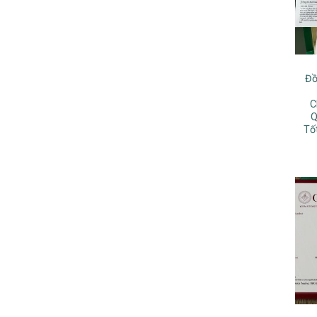
Đồ
C
Q
Tố