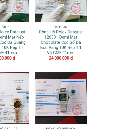
TEJUST
DATEJUST
olex Datejust
Đồng Hồ Rolex Datejust
emi Mặt Nếp
126331 Demi Mặt
Cọc Dạ Quang
Chocolate Cọc Số Đá
 10K Rep 1:1
Bọc Vàng 10K Rep 1:1
MF 41mm
V5 GMF 41mm
00.000
₫
24.000.000
₫
HỒ REPLICA
ĐỒNG HỒ REPLICA