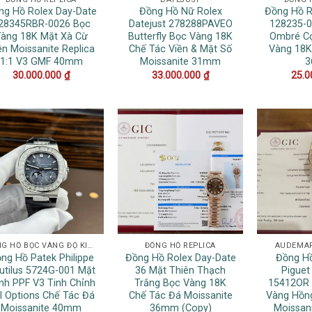
ng Hồ Rolex Day-Date
Đồng Hồ Nữ Rolex
Đồng Hồ R
28345RBR-0026 Bọc
Datejust 278288PAVEO
128235-0
àng 18K Mặt Xà Cừ
Butterfly Bọc Vàng 18K
Ombré Cọ
ền Moissanite Replica
Chế Tác Viền & Mặt Số
Vàng 18K
1:1 V3 GMF 40mm
Moissanite 31mm
30.000.000
₫
33.000.000
₫
25.0
ĐỒNG HỒ BỌC VÀNG ĐỘ KIM CƯƠNG
ĐỒNG HỒ REPLICA
AUDEMAR
ng Hồ Patek Philippe
Đồng Hồ Rolex Day-Date
Đồng H
utilus 5724G-001 Mặt
36 Mặt Thiên Thạch
Piguet
nh PPF V3 Tinh Chỉnh
Trắng Bọc Vàng 18K
15412OR 
ll Options Chế Tác Đá
Chế Tác Đá Moissanite
Vàng Hồng
Moissanite 40mm
36mm (Copy)
Moissan