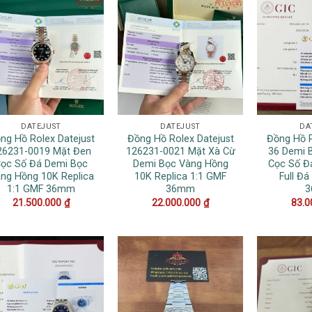
DATEJUST
DATEJUST
DA
ng Hồ Rolex Datejust
Đồng Hồ Rolex Datejust
Đồng Hồ R
26231-0019 Mặt Đen
126231-0021 Mặt Xà Cừ
36 Demi 
ọc Số Đá Demi Bọc
Demi Bọc Vàng Hồng
Cọc Số Đ
ng Hồng 10K Replica
10K Replica 1:1 GMF
Full Đá
1:1 GMF 36mm
36mm
21.500.000
₫
22.000.000
₫
83.0