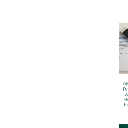
Đồ
Fu
A
Đ
R