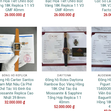
n Họa Tiết Chéo Bọc
Bạc Họa Tiết Chéo Bọc
Cọc Số La
ng 18K Replica 1:1 V3
Vàng 18K Replica 1:1 V3
18K V
GMF 40mm
GMF 40mm
Fact
26.000.000
₫
26.000.000
₫
26.0
ĐỒNG HỒ REPLICA
DAYTONA
AUDEMAR
ng Hồ Cartier Santos
Đồng hồ Rolex Daytona
Đồng H
am Mặt Nâu Cà Phê
Rainbow Bọc Vàng Hồng
Piguet
Chế Tác Vỏ Đính Đá
18K Chế Tác Đá
15400OR
issanite Replica Cao
Moissanite & Sapphire
Viền Đá
Nhất 39.8mm
Tổng Hợp Replica 1:1
Baguett
40mm
Hồng 18K
32.000.000
₫
52.000.000
₫