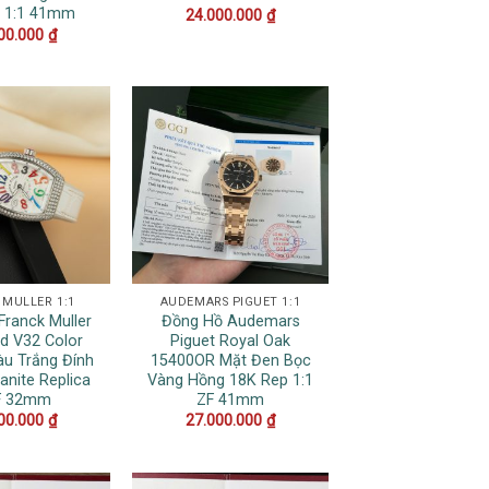
a 1:1 41mm
24.000.000
₫
00.000
₫
 MULLER 1:1
AUDEMARS PIGUET 1:1
Franck Muller
Đồng Hồ Audemars
d V32 Color
Piguet Royal Oak
u Trắng Đính
15400OR Mặt Đen Bọc
anite Replica
Vàng Hồng 18K Rep 1:1
F 32mm
ZF 41mm
00.000
₫
27.000.000
₫