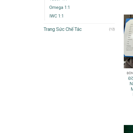
Omega 1:1
IWC 1:1
Trang Sức Chế Tác
(12)
Đồ
N