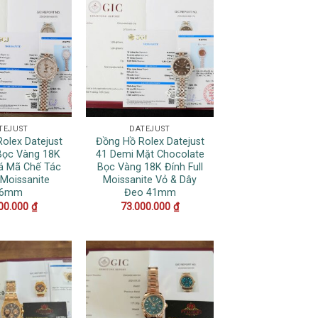
TEJUST
DATEJUST
olex Datejust
Đồng Hồ Rolex Datejust
Bọc Vàng 18K
41 Demi Mặt Chocolate
á Mã Chế Tác
Bọc Vàng 18K Đính Full
 Moissanite
Moissanite Vỏ & Dây
36mm
Đeo 41mm
00.000
₫
73.000.000
₫