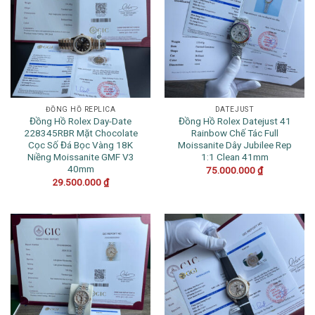
ĐỒNG HỒ REPLICA
DATEJUST
Đồng Hồ Rolex Day-Date
Đồng Hồ Rolex Datejust 41
228345RBR Mặt Chocolate
Rainbow Chế Tác Full
Cọc Số Đá Bọc Vàng 18K
Moissanite Dây Jubilee Rep
Niềng Moissanite GMF V3
1:1 Clean 41mm
40mm
75.000.000
₫
29.500.000
₫