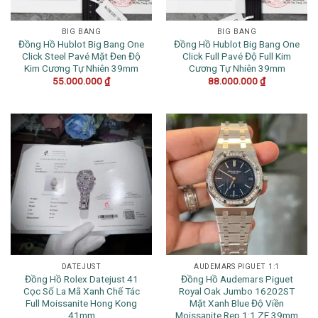
BIG BANG
BIG BANG
Đồng Hồ Hublot Big Bang One
Đồng Hồ Hublot Big Bang One
Click Steel Pavé Mặt Đen Độ
Click Full Pavé Độ Full Kim
Kim Cương Tự Nhiên 39mm
Cương Tự Nhiên 39mm
55.000.000
₫
88.000.000
₫
DATEJUST
AUDEMARS PIGUET 1:1
Đồng Hồ Rolex Datejust 41
Đồng Hồ Audemars Piguet
Cọc Số La Mã Xanh Chế Tác
Royal Oak Jumbo 16202ST
Full Moissanite Hong Kong
Mặt Xanh Blue Độ Viền
41mm
Moissanite Rep 1:1 ZF 39mm