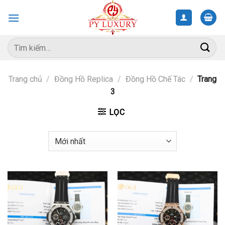
Skip
to
content
Tìm
kiếm:
Trang chủ
/
Đồng Hồ Replica
/
Đồng Hồ Chế Tác
/
Trang
3
LỌC