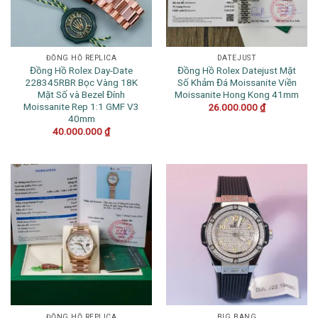
ĐỒNG HỒ REPLICA
DATEJUST
Đồng Hồ Rolex Day-Date
Đồng Hồ Rolex Datejust Mặt
228345RBR Bọc Vàng 18K
Số Khảm Đá Moissanite Viền
Mặt Số và Bezel Đính
Moissanite Hong Kong 41mm
Moissanite Rep 1:1 GMF V3
26.000.000
₫
40mm
40.000.000
₫
ĐỒNG HỒ REPLICA
BIG BANG