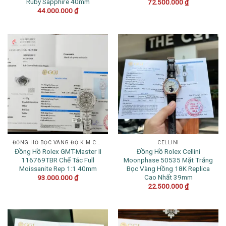
Ruby Sapphire 40mm
72.500.000
₫
44.000.000
₫
ĐỒNG HỒ BỌC VÀNG ĐỘ KIM CƯƠNG
CELLINI
Đồng Hồ Rolex GMT-Master II
Đồng Hồ Rolex Cellini
116769TBR Chế Tác Full
Moonphase 50535 Mặt Trắng
Moissanite Rep 1:1 40mm
Bọc Vàng Hồng 18K Replica
Cao Nhất 39mm
93.000.000
₫
22.500.000
₫