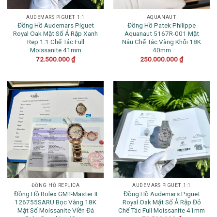
AUDEMARS PIGUET 1:1
AQUANAUT
Đồng Hồ Audemars Piguet
Đồng Hồ Patek Philippe
Royal Oak Mặt Số Ả Rập Xanh
Aquanaut 5167R-001 Mặt
Rep 1:1 Chế Tác Full
Nâu Chế Tác Vàng Khối 18K
Moissanite 41mm
40mm
72.500.000
₫
250.000.000
₫
ĐỒNG HỒ REPLICA
AUDEMARS PIGUET 1:1
Đồng Hồ Rolex GMT-Master II
Đồng Hồ Audemars Piguet
126755SARU Bọc Vàng 18K
Royal Oak Mặt Số Ả Rập Đỏ
Mặt Số Moissanite Viền Đá
Chế Tác Full Moissanite 41mm