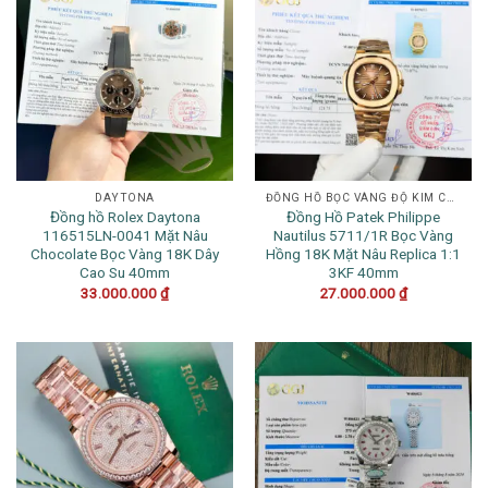
DAYTONA
ĐỒNG HỒ BỌC VÀNG ĐỘ KIM CƯƠNG
Đồng hồ Rolex Daytona
Đồng Hồ Patek Philippe
116515LN-0041 Mặt Nâu
Nautilus 5711/1R Bọc Vàng
Chocolate Bọc Vàng 18K Dây
Hồng 18K Mặt Nâu Replica 1:1
Cao Su 40mm
3KF 40mm
33.000.000
₫
27.000.000
₫