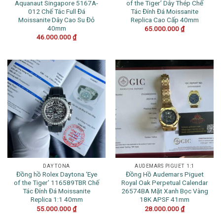
Aquanaut Singapore 5167A-
of the Tiger’ Dây Thép Chế
012 Chế Tác Full Đá
Tác Đính Đá Moissanite
Moissanite Dây Cao Su Đỏ
Replica Cao Cấp 40mm
40mm
65.000.000
₫
46.000.000
₫
DAYTONA
AUDEMARS PIGUET 1:1
Đồng hồ Rolex Daytona ‘Eye
Đồng Hồ Audemars Piguet
of the Tiger’ 116589TBR Chế
Royal Oak Perpetual Calendar
Tác Đính Đá Moissanite
26574BA Mặt Xanh Bọc Vàng
Replica 1:1 40mm
18K APSF 41mm
55.000.000
₫
28.000.000
₫