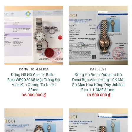
ĐỒNG HỒ REPLICA
DATEJUST
Đồng Hồ Nữ Cartier Ballon
Đồng Hồ Rolex Datejust Nữ
Bleu WE902065 Mặt Trắng Độ
Demi Bọc Vàng Hồng 10K Mặt
Viền Kim Cương Tự Nhiên
Số Màu Hoa Hồng Dây Jubilee
33mm
Rep 1:1 GMF 31mm
36.000.000
₫
19.500.000
₫