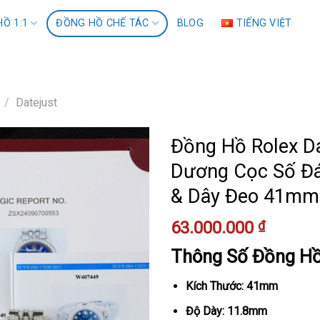
Ồ 1:1
ĐỒNG HỒ CHẾ TÁC
BLOG
TIẾNG VIỆT
/
Datejust
Đồng Hồ Rolex D
Dương Cọc Số Đá 
& Dây Đeo 41mm
63.000.000
₫
Thông Số Đồng H
Kích Thước: 41mm
Độ Dày: 11.8mm