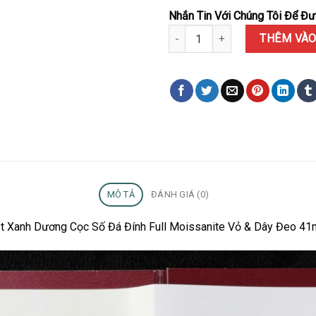
Nhắn Tin Với Chúng Tôi Để Đượ
Đồng Hồ Rolex Datejust 41 Mặt
THÊM VÀO
MÔ TẢ
ĐÁNH GIÁ (0)
ặt Xanh Dương Cọc Số Đá Đính Full Moissanite Vỏ & Dây Đeo 41