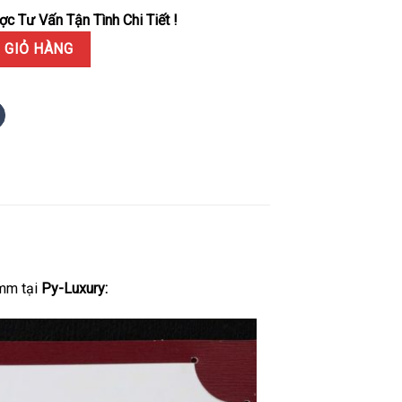
c Tư Vấn Tận Tình Chi Tiết !
 Xanh Dương Cọc Số Đá Đính Full Moissanite Vỏ & Dây Đeo 41mm số 
 GIỎ HÀNG
mm tại
Py-Luxury: