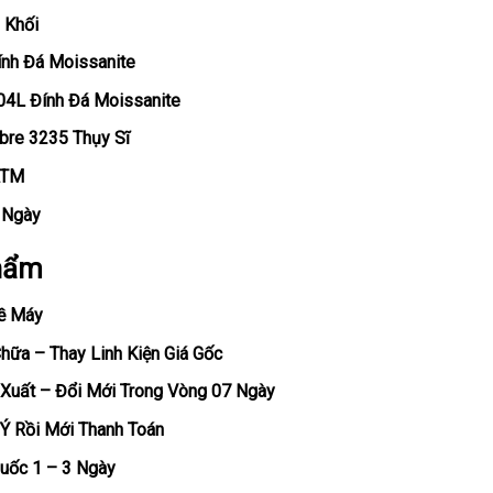
 Khối
ính Đá Moissanite
04L Đính Đá Moissanite
bre 3235 Thụy Sĩ
ATM
, Ngày
hẩm
ề Máy
ữa – Thay Linh Kiện Giá Gốc
Xuất – Đổi Mới Trong Vòng 07 Ngày
Ý Rồi Mới Thanh Toán
uốc 1 – 3 Ngày