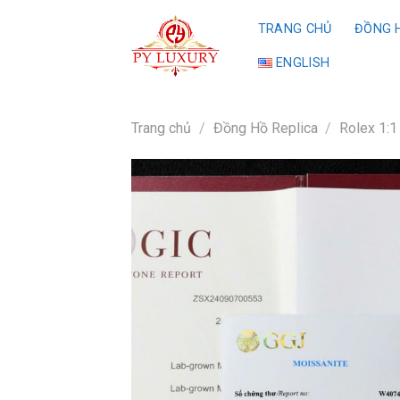
Skip
TRANG CHỦ
ĐỒNG H
to
content
ENGLISH
Trang chủ
/
Đồng Hồ Replica
/
Rolex 1:1