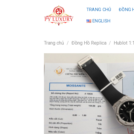
Skip
TRANG CHỦ
ĐỒNG H
to
content
ENGLISH
Trang chủ
/
Đồng Hồ Replica
/
Hublot 1: