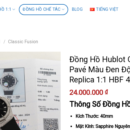
Ồ 1:1
ĐỒNG HỒ CHẾ TÁC
BLOG
TIẾNG VIỆT
1
/
Classic Fusion
Đồng Hồ Hublot C
Pavé Màu Đen Độ 
Replica 1:1 HBF
24.000.000
₫
Thông Số Đồng H
Kích Thước: 40mm
Mặt Kính: Sapphire Nguyên