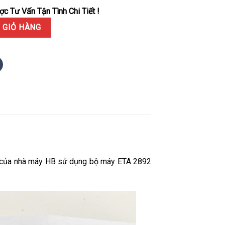
c Tư Vấn Tận Tình Chi Tiết !
Orlinski Pavé Màu Đen Độ Full Đá Moissanite Replica 1:1 HBF 40mm số
 GIỎ HÀNG
mm của nhà máy HB sử dụng bộ máy ETA 2892