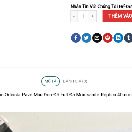
Nhắn Tin Với Chúng Tôi Để Đượ
Đồng Hồ Hublot Classic Fusion 
THÊM VÀO
MÔ TẢ
ĐÁNH GIÁ (0)
sion Orlinski Pavé Màu Đen Độ Full Đá Moissanite Replica 40