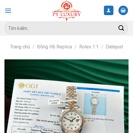
Skip
to
content
Tìm
kiếm:
Trang chủ
/
Đồng Hồ Replica
/
Rolex 1:1
/
Datejust