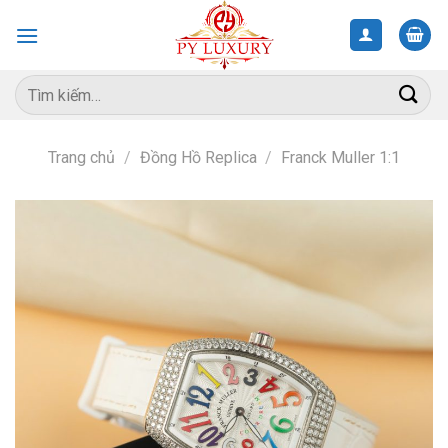
Skip
to
content
Tìm
kiếm:
Trang chủ
/
Đồng Hồ Replica
/
Franck Muller 1:1