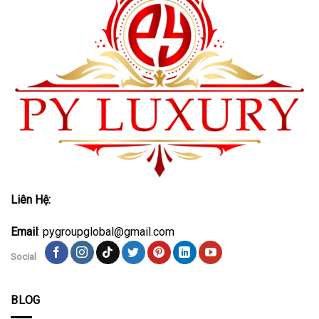
Liên Hệ:
Email
: pygroupglobal@gmail.com
Social
BLOG