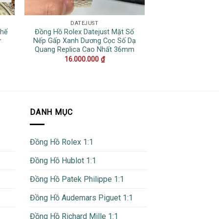
DATEJUST
DATEJ
Chế
Đồng Hồ Rolex Datejust Mặt Số
Đồng Hồ Rolex D
ừ
Nếp Gấp Xanh Dương Cọc Số Dạ
Xám Cọc Số Dạ Qu
Quang Replica Cao Nhất 36mm
Rep 1:1 Clean 
16.000.000
₫
15.000
DANH MỤC
Đồng Hồ Rolex 1:1
Đồng Hồ Hublot 1:1
Đồng Hồ Patek Philippe 1:1
Đồng Hồ Audemars Piguet 1:1
Đồng Hồ Richard Mille 1:1