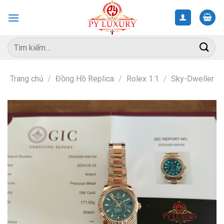
Skip
to
content
Tìm
kiếm:
Trang chủ
/
Đồng Hồ Replica
/
Rolex 1:1
/
Sky-Dweller