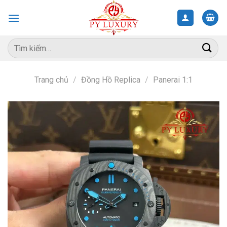
Skip
to
content
Tìm
kiếm:
Trang chủ
/
Đồng Hồ Replica
/
Panerai 1:1