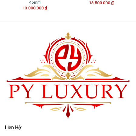
45mm
13.500.000
₫
13.000.000
₫
Liên Hệ: