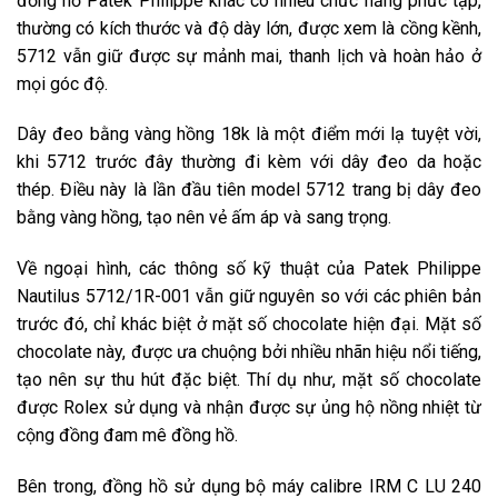
đồng hồ Patek Philippe khác có nhiều chức năng phức tạp,
thường có kích thước và độ dày lớn, được xem là cồng kềnh,
5712 vẫn giữ được sự mảnh mai, thanh lịch và hoàn hảo ở
mọi góc độ.
Dây đeo bằng vàng hồng 18k là một điểm mới lạ tuyệt vời,
khi 5712 trước đây thường đi kèm với dây đeo da hoặc
thép. Điều này là lần đầu tiên model 5712 trang bị dây đeo
bằng vàng hồng, tạo nên vẻ ấm áp và sang trọng.
Về ngoại hình, các thông số kỹ thuật của Patek Philippe
Nautilus 5712/1R-001 vẫn giữ nguyên so với các phiên bản
trước đó, chỉ khác biệt ở mặt số chocolate hiện đại. Mặt số
chocolate này, được ưa chuộng bởi nhiều nhãn hiệu nổi tiếng,
tạo nên sự thu hút đặc biệt. Thí dụ như, mặt số chocolate
được Rolex sử dụng và nhận được sự ủng hộ nồng nhiệt từ
cộng đồng đam mê đồng hồ.
Bên trong, đồng hồ sử dụng bộ máy calibre IRM C LU 240