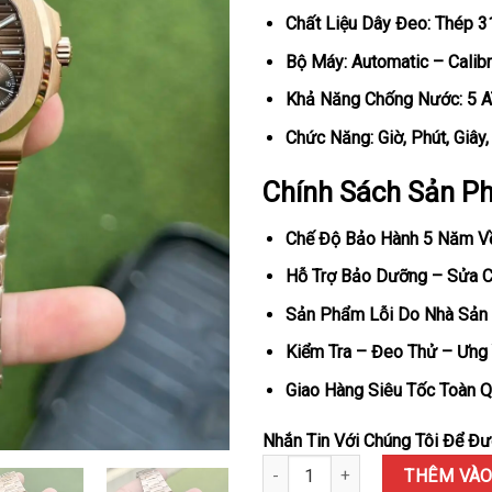
Chất Liệu Dây Đeo: Thép 
Bộ Máy: Automatic – Calib
Khả Năng Chống Nước: 5 
Chức Năng: Giờ, Phút, Giâ
Chính Sách Sản P
Chế Độ Bảo Hành 5 Năm V
Hỗ Trợ Bảo Dưỡng – Sửa Ch
Sản Phẩm Lỗi Do Nhà Sản 
Kiểm Tra – Đeo Thử – Ưng 
Giao Hàng Siêu Tốc Toàn Q
Nhắn Tin Với Chúng Tôi Để Đượ
Đồng Hồ Patek Philippe Nautil
THÊM VÀO