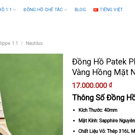
Ồ 1:1
ĐỒNG HỒ CHẾ TÁC
BLOG
TIẾNG VIỆT
lippe 1:1
/
Nautilus
Đồng Hồ Patek Ph
Vàng Hồng Mặt 
17.000.000
₫
Thông Số Đồng H
Kích Thước: 40mm
Mặt Kính: Sapphire Nguyên
Chất Liệu Vỏ: Thép 316L 