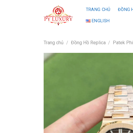
Skip
TRANG CHỦ
ĐỒNG H
to
content
ENGLISH
Trang chủ
/
Đồng Hồ Replica
/
Patek Phi