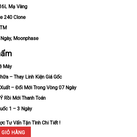
316L Mạ Vàng
re 240 Clone
ATM
y, Ngày, Moonphase
hẩm
ề Máy
ữa – Thay Linh Kiện Giá Gốc
Xuất – Đổi Mới Trong Vòng 07 Ngày
Ý Rồi Mới Thanh Toán
uốc 1 – 3 Ngày
c Tư Vấn Tận Tình Chi Tiết !
us 5712/1R Vàng Hồng Mặt Nâu Replica GRF 40mm số lượng
 GIỎ HÀNG