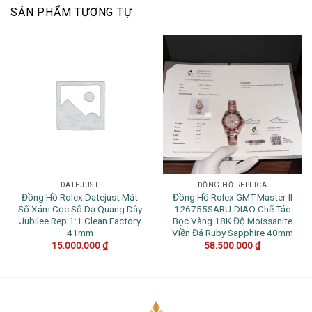
SẢN PHẨM TƯƠNG TỰ
DATEJUST
ĐỒNG HỒ REPLICA
Đồng Hồ Rolex Datejust Mặt
Đồng Hồ Rolex GMT-Master II
Số Xám Cọc Số Dạ Quang Dây
126755SARU-DIAO Chế Tác
Jubilee Rep 1:1 Clean Factory
Bọc Vàng 18K Độ Moissanite
41mm
Viền Đá Ruby Sapphire 40mm
15.000.000
₫
58.500.000
₫