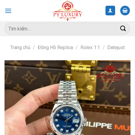
Skip
to
content
Tìm
kiếm:
Trang chủ
/
Đồng Hồ Replica
/
Rolex 1:1
/
Datejust