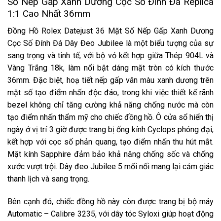
Số Nếp Gấp Xanh Dương Cọc Số Đính Đá Replica
1:1 Cao Nhất 36mm
Đồng Hồ Rolex Datejust 36 Mặt Số Nếp Gấp Xanh Dương
Cọc Số Đính Đá Dây Đeo Jubilee là một biểu tượng của sự
sang trọng và tinh tế, với bộ vỏ kết hợp giữa Thép 904L và
Vàng Trắng 18k, làm nổi bật dáng mặt tròn có kích thước
36mm. Đặc biệt, hoạ tiết nếp gấp vân màu xanh dương trên
mặt số tạo điểm nhấn độc đáo, trong khi việc thiết kế rãnh
bezel không chỉ tăng cường khả năng chống nước mà còn
tạo điểm nhấn thẩm mỹ cho chiếc đồng hồ. Ô cửa sổ hiển thị
ngày ở vị trí 3 giờ được trang bị ống kính Cyclops phóng đại,
kết hợp với cọc số phản quang, tạo điểm nhấn thu hút mắt.
Mặt kính Sapphire đảm bảo khả năng chống sốc và chống
xước vượt trội. Dây đeo Jubilee 5 mối nối mang lại cảm giác
thanh lịch và sang trọng.
Bên cạnh đó, chiếc đồng hồ này còn được trang bị bộ máy
Automatic – Calibre 3235, với dây tóc Syloxi giúp hoạt động