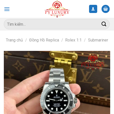
Skip
to
content
Tìm
kiếm:
Trang chủ
/
Đồng Hồ Replica
/
Rolex 1:1
/
Submariner