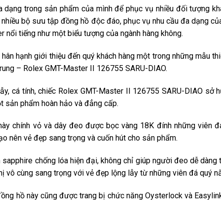
a dạng trong sản phẩm của mình để phục vụ nhiều đối tượng kh
ra nhiều bộ sưu tập đồng hồ độc đáo, phục vụ nhu cầu đa dạng c
 nổi tiếng như một biểu tượng của ngành hàng không.
hân hạnh giới thiệu đến quý khách hàng một trong những mẫu thi
g trung – Rolex GMT-Master II 126755 SARU-DIAO.
lẫy, cá tính, chiếc Rolex GMT-Master II 126755 SARU-DIAO sở h
ột sản phẩm hoàn hảo và đẳng cấp.
 này chính vỏ và dây đeo được bọc vàng 18K đính những viên đá
tạo nên vẻ đẹp sang trọng và cuốn hút cho sản phẩm.
sapphire chống lóa hiện đại, không chỉ giúp người đeo dễ dàng th
hị vô cùng sang trọng với vẻ đẹp lộng lẫy từ những viên đá quý 
ồng hồ này cũng được trang bị chức năng Oysterlock và Easylin