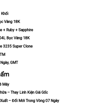
 Khối
Bọc Vàng 18K
te + Ruby + Sapphire
904L Bọc Vàng 18K
re 3235 Super Clone
ATM
, Ngày, GMT
hẩm
ề Máy
ữa – Thay Linh Kiện Giá Gốc
Xuất – Đổi Mới Trong Vòng 07 Ngày