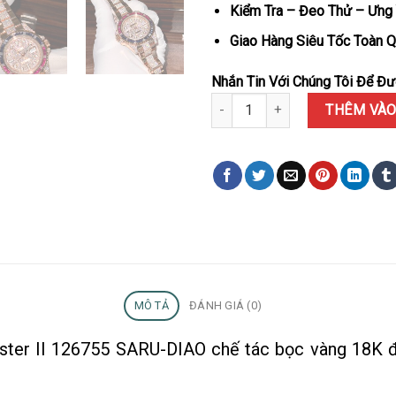
Kiểm Tra – Đeo Thử – Ưng 
Giao Hàng Siêu Tốc Toàn Q
Nhắn Tin Với Chúng Tôi Để Đượ
Đồng Hồ Rolex GMT-Master II 1
THÊM VÀO
MÔ TẢ
ĐÁNH GIÁ (0)
ster II 126755 SARU-DIAO chế tác bọc vàng 18K đí