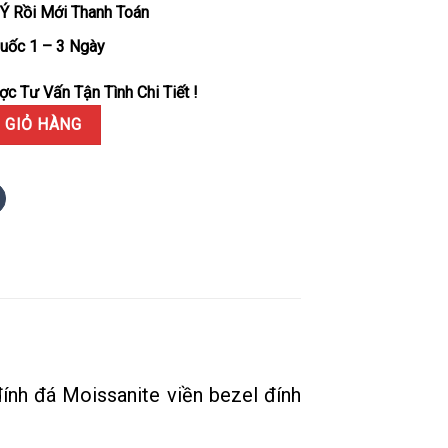
Ý Rồi Mới Thanh Toán
uốc 1 – 3 Ngày
c Tư Vấn Tận Tình Chi Tiết !
26755SARU-DIAO Chế Tác Bọc Vàng 18K Độ Moissanite Viền Đá Ruby
 GIỎ HÀNG
nh đá Moissanite viền bezel đính