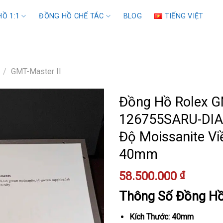
Ồ 1:1
ĐỒNG HỒ CHẾ TÁC
BLOG
TIẾNG VIỆT
/
GMT-Master II
Đồng Hồ Rolex G
126755SARU-DIA
Độ Moissanite Vi
40mm
58.500.000
₫
Thông Số Đồng H
Kích Thước: 40mm