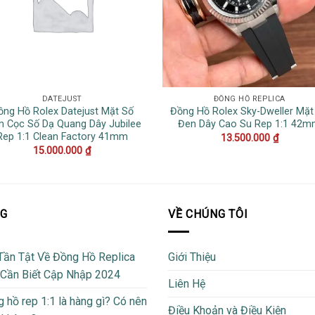
DATEJUST
ĐỒNG HỒ REPLICA
ồng Hồ Rolex Datejust Mặt Số
Đồng Hồ Rolex Sky-Dweller Mặt
 Cọc Số Dạ Quang Dây Jubilee
Đen Dây Cao Su Rep 1:1 42
Rep 1:1 Clean Factory 41mm
13.500.000
₫
15.000.000
₫
OG
VỀ CHÚNG TÔI
Tần Tật Về Đồng Hồ Replica
Giới Thiệu
 Cần Biết Cập Nhập 2024
Liên Hệ
 hồ rep 1:1 là hàng gì? Có nên
Điều Khoản và Điều Kiện