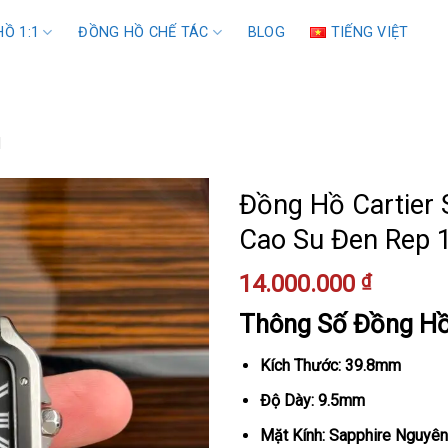
Ồ 1:1
ĐỒNG HỒ CHẾ TÁC
BLOG
TIẾNG VIỆT
1
Đồng Hồ Cartier
Cao Su Đen Rep 
14.000.000
₫
Thông Số Đồng H
Kích Thước: 39.8mm
Độ Dày: 9.5mm
Mặt Kính: Sapphire Nguyên