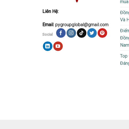
mua
Liên Hệ:
Đồng
Và 
Email
: pygroupglobal@gmail.com
Điể
Social
Đồng
Na
Top
Đán