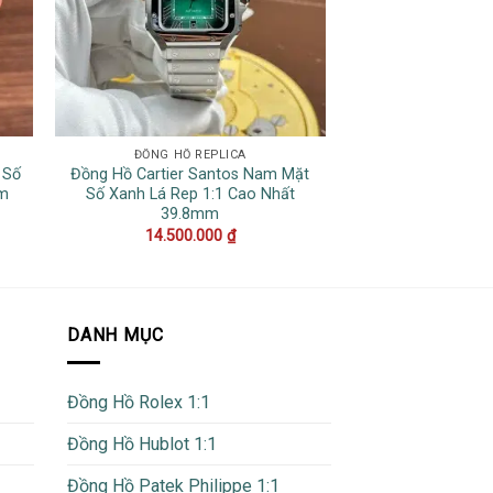
ĐỒNG HỒ REPLICA
ĐỒNG HỒ 
 Số
Đồng Hồ Cartier Santos Nam Mặt
Đồng Hồ Rolex
mm
Số Xanh Lá Rep 1:1 Cao Nhất
124060 No Date
39.8mm
Replica
14.500.000
₫
16.500
DANH MỤC
Đồng Hồ Rolex 1:1
Đồng Hồ Hublot 1:1
Đồng Hồ Patek Philippe 1:1