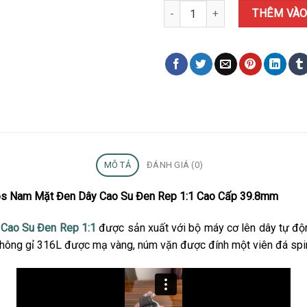
Đồng Hồ Cartier Santos Nam Mặ
THÊM VÀO
MÔ TẢ
ĐÁNH GIÁ (0)
tos Nam Mặt Đen Dây Cao Su Đen Rep 1:1 Cao Cấp 39.8mm
 Cao Su Đen Rep 1:1
được sản xuất với bộ máy cơ lên dây tự đ
 không gỉ 316L được mạ vàng, núm vặn được đính một viên đá spi