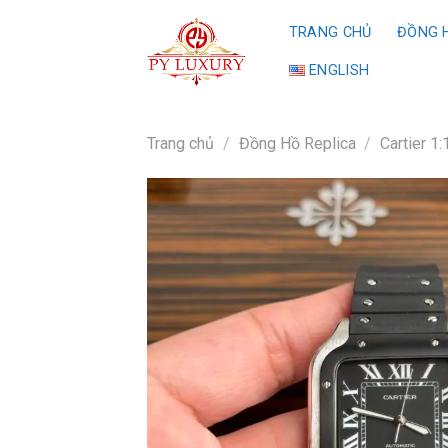
Skip
TRANG CHỦ
ĐỒNG H
to
content
ENGLISH
Trang chủ
/
Đồng Hồ Replica
/
Cartier 1: