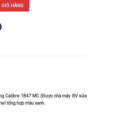
t Đen Dây Cao Su Đen Rep 1:1 Cao Cấp 39.8mm số lượng
 GIỎ HÀNG
ộng Calibre 1847 MC (Được nhà máy BV sửa
nel tổng hợp màu xanh.