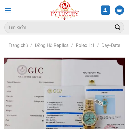
Skip
to
content
Tìm
kiếm:
Trang chủ
/
Đồng Hồ Replica
/
Rolex 1:1
/
Day-Date