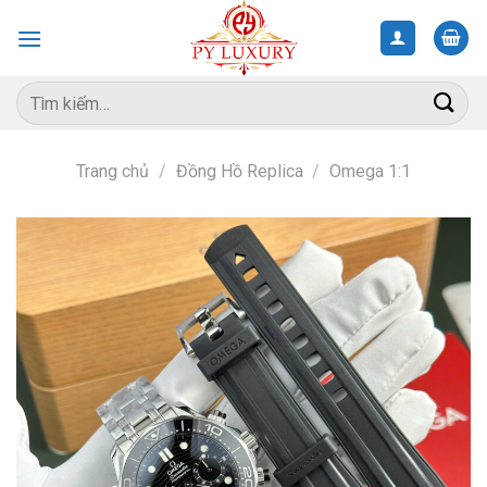
Skip
to
content
Tìm
kiếm:
Trang chủ
/
Đồng Hồ Replica
/
Omega 1:1