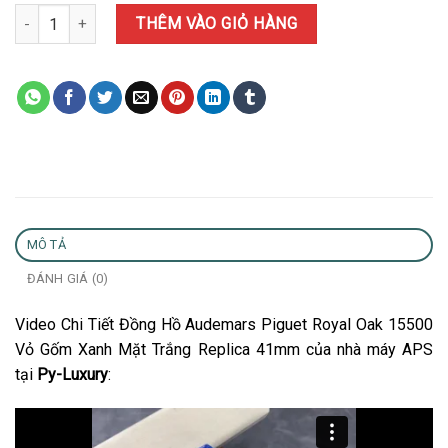
Đồng Hồ Audemars Piguet Royal Oak 15500 Vỏ Gốm Xanh Mặt Trắ
THÊM VÀO GIỎ HÀNG
MÔ TẢ
ĐÁNH GIÁ (0)
Video Chi Tiết Đồng Hồ Audemars Piguet Royal Oak 15500
Vỏ Gốm Xanh Mặt Trắng Replica 41mm của nhà máy APS
tại
Py-Luxury
: