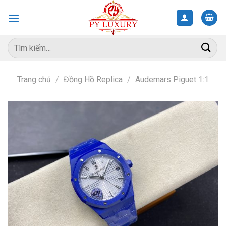
Skip
to
content
Tìm
kiếm:
Trang chủ
/
Đồng Hồ Replica
/
Audemars Piguet 1:1