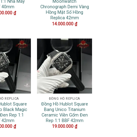
 1:1 Nhà Máy
Moonwatch
F 40mm
Chronograph Demi Vàng
Hồng Mặt Số Hồng
00.000
₫
Replica 42mm
14.000.000
₫
HỒ REPLICA
ĐỒNG HỒ REPLICA
Hublot Square
Đồng Hồ Hublot Square
o Black Magic
Bang Unico Titanium
Đen Rep 1:1
Ceramic Viền Gốm Đen
F 42mm
Rep 1:1 BBF 42mm
00.000
₫
19.000.000
₫