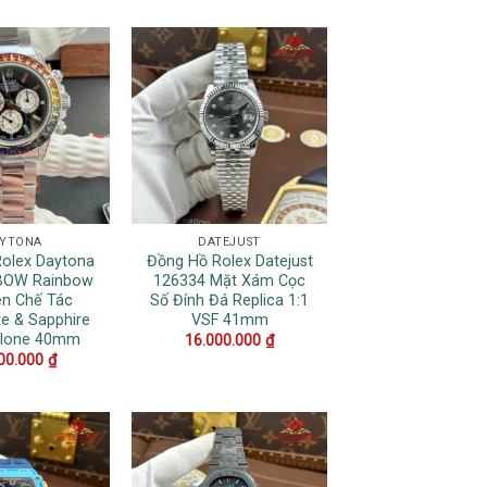
YTONA
DATEJUST
Rolex Daytona
Đồng Hồ Rolex Datejust
BOW Rainbow
126334 Mặt Xám Cọc
n Chế Tác
Số Đính Đá Replica 1:1
te & Sapphire
VSF 41mm
Clone 40mm
16.000.000
₫
00.000
₫