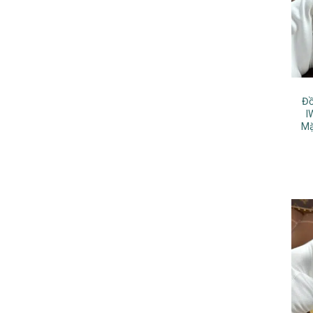
Đồ
I
Mặ