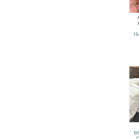
15
Đồ
C