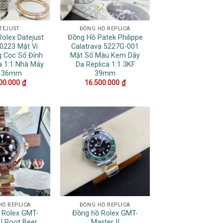
TEJUST
ĐỒNG HỒ REPLICA
olex Datejust
Đồng Hồ Patek Philippe
0223 Mặt Vi
Calatrava 5227G-001
g Cọc Số Đính
Mặt Số Màu Kem Dây
a 1:1 Nhà Máy
Da Replica 1:1 3KF
 36mm
39mm
00.000
₫
16.500.000
₫
HỒ REPLICA
ĐỒNG HỒ REPLICA
 Rolex GMT-
Đồng hồ Rolex GMT-
II Root Beer
Master II