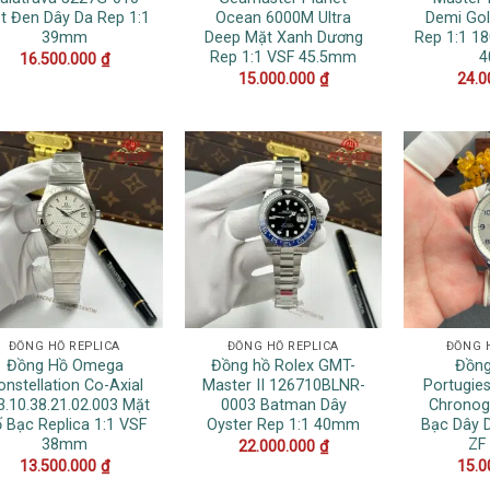
t Đen Dây Da Rep 1:1
Ocean 6000M Ultra
Demi Gol
39mm
Deep Mặt Xanh Dương
Rep 1:1 1
Rep 1:1 VSF 45.5mm
16.500.000
₫
15.000.000
₫
24.0
ĐỒNG HỒ REPLICA
ĐỒNG HỒ REPLICA
ĐỒNG 
Đồng Hồ Omega
Đồng hồ Rolex GMT-
Đồng
onstellation Co-Axial
Master II 126710BLNR-
Portugie
3.10.38.21.02.003 Mặt
0003 Batman Dây
Chronog
 Bạc Replica 1:1 VSF
Oyster Rep 1:1 40mm
Bạc Dây D
38mm
ZF
22.000.000
₫
13.500.000
₫
15.0