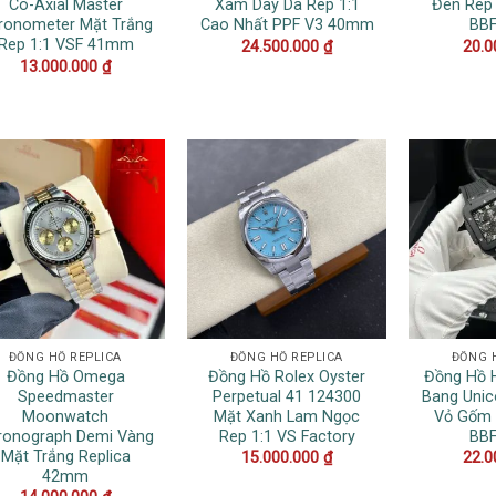
Co-Axial Master
Xám Dây Da Rep 1:1
Đen Rep
ronometer Mặt Trắng
Cao Nhất PPF V3 40mm
BB
Rep 1:1 VSF 41mm
24.500.000
₫
20.0
13.000.000
₫
ĐỒNG HỒ REPLICA
ĐỒNG HỒ REPLICA
ĐỒNG 
Đồng Hồ Omega
Đồng Hồ Rolex Oyster
Đồng Hồ 
Speedmaster
Perpetual 41 124300
Bang Unic
Moonwatch
Mặt Xanh Lam Ngọc
Vỏ Gốm 
ronograph Demi Vàng
Rep 1:1 VS Factory
BB
Mặt Trắng Replica
15.000.000
₫
22.0
42mm