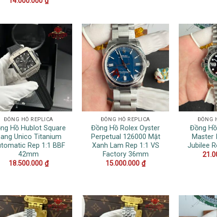
14.000.000
₫
ĐỒNG HỒ REPLICA
ĐỒNG HỒ REPLICA
ĐỒNG 
ng Hồ Hublot Square
Đồng Hồ Rolex Oyster
Đồng Hồ
ang Unico Titanium
Perpetual 126000 Mặt
Master I
tomatic Rep 1:1 BBF
Xanh Lam Rep 1:1 VS
Jubilee 
42mm
Factory 36mm
21.0
18.500.000
₫
15.000.000
₫