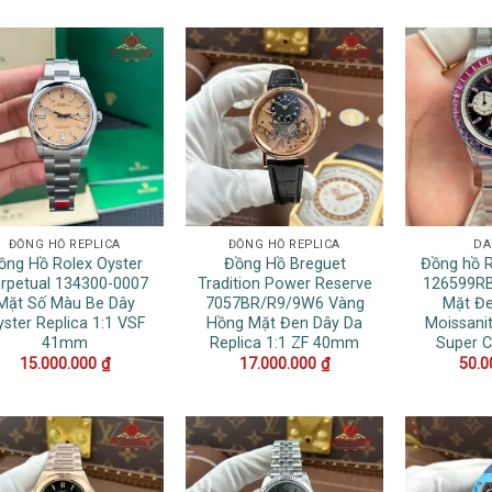
ĐỒNG HỒ REPLICA
ĐỒNG HỒ REPLICA
DA
ồng Hồ Rolex Oyster
Đồng Hồ Breguet
Đồng hồ 
rpetual 134300-0007
Tradition Power Reserve
126599R
Mặt Số Màu Be Dây
7057BR/R9/9W6 Vàng
Mặt Đe
ster Replica 1:1 VSF
Hồng Mặt Đen Dây Da
Moissani
41mm
Replica 1:1 ZF 40mm
Super 
15.000.000
₫
17.000.000
₫
50.0