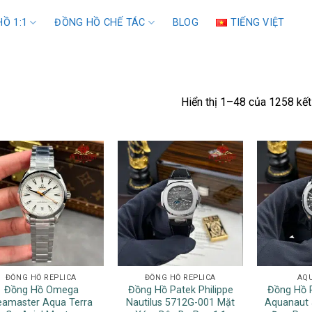
Ồ 1:1
ĐỒNG HỒ CHẾ TÁC
BLOG
TIẾNG VIỆT
Hiển thị 1–48 của 1258 kết
ĐỒNG HỒ REPLICA
ĐỒNG HỒ REPLICA
AQ
Đồng Hồ Omega
Đồng Hồ Patek Philippe
Đồng Hồ P
eamaster Aqua Terra
Nautilus 5712G-001 Mặt
Aquanaut 