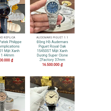
HỒ REPLICA
AUDEMARS PIGUET 1:1
atek Philippe
Đồng Hồ Audemars
omplications
Piguet Royal Oak
01 Mặt Xanh
15450ST Mặt Xanh
11 44mm
Dương Super Clone
ZFactory 37mm
00.000
₫
16.500.000
₫