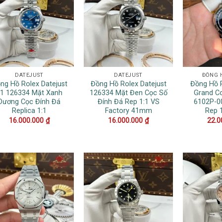
DATEJUST
DATEJUST
ĐỒNG 
ng Hồ Rolex Datejust
Đồng Hồ Rolex Datejust
Đồng Hồ P
1 126334 Mặt Xanh
126334 Mặt Đen Cọc Số
Grand C
Dương Cọc Đính Đá
Đính Đá Rep 1:1 VS
6102P-0
Replica 1:1
Factory 41mm
Rep 
16.000.000
₫
16.000.000
₫
22.0