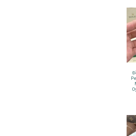
Đ
Pe
Oy