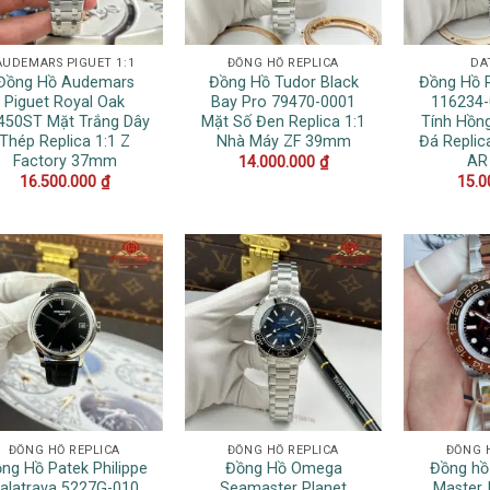
AUDEMARS PIGUET 1:1
ĐỒNG HỒ REPLICA
DA
Đồng Hồ Audemars
Đồng Hồ Tudor Black
Đồng Hồ R
Piguet Royal Oak
Bay Pro 79470-0001
116234-
450ST Mặt Trắng Dây
Mặt Số Đen Replica 1:1
Tính Hồn
Thép Replica 1:1 Z
Nhà Máy ZF 39mm
Đá Replic
Factory 37mm
AR
14.000.000
₫
16.500.000
₫
15.0
ĐỒNG HỒ REPLICA
ĐỒNG HỒ REPLICA
ĐỒNG 
ng Hồ Patek Philippe
Đồng Hồ Omega
Đồng hồ
alatrava 5227G-010
Seamaster Planet
Master 