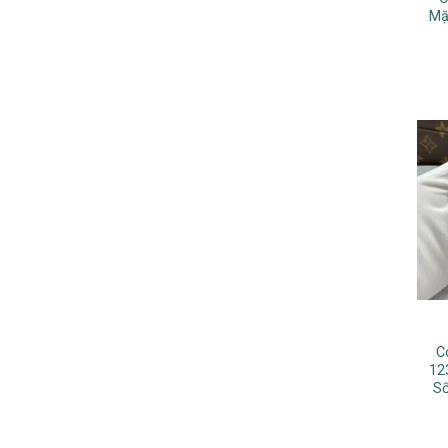
Mặ
C
12
Số