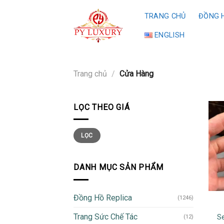
Skip
TRANG CHỦ
ĐỒNG H
to
content
ENGLISH
Trang chủ
/
Cửa Hàng
LỌC THEO GIÁ
Giá
Giá
LỌC
thấp
cao
nhất
nhất
DANH MỤC SẢN PHẨM
Đồng Hồ Replica
(1246)
Trang Sức Chế Tác
S
(12)