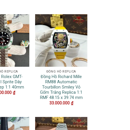
HỒ REPLICA
ĐỒNG HỒ REPLICA
 Rolex GMT-
Đồng Hồ Richard Mille
I Sprite Dây
RM88 Automatic
Rep 1:1 40mm
Tourbillon Smiley Vỏ
Gốm Trắng Replica 1:1
00.000
₫
RMF 48.15 x 39.74 mm
33.000.000
₫