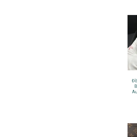
Đồ
B
Au