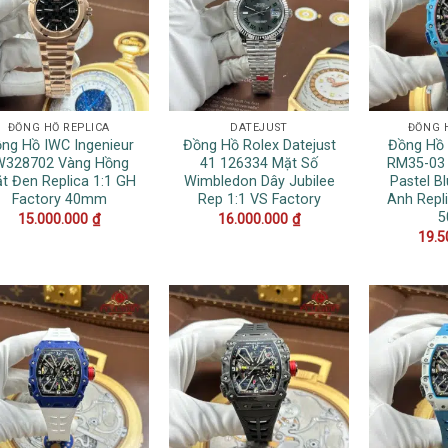
ĐỒNG HỒ REPLICA
DATEJUST
ĐỒNG 
ng Hồ IWC Ingenieur
Đồng Hồ Rolex Datejust
Đồng Hồ 
W328702 Vàng Hồng
41 126334 Mặt Số
RM35-03 
t Đen Replica 1:1 GH
Wimbledon Dây Jubilee
Pastel B
Factory 40mm
Rep 1:1 VS Factory
Anh Repl
15.000.000
₫
16.000.000
₫
19.5