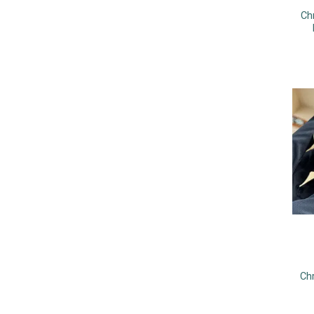
Ch
Ch