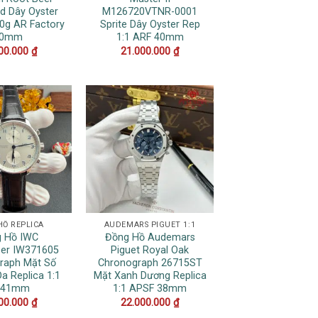
d Dây Oyster
M126720VTNR-0001
80g AR Factory
Sprite Dây Oyster Rep
40mm
1:1 ARF 40mm
00.000
₫
21.000.000
₫
HỒ REPLICA
AUDEMARS PIGUET 1:1
 Hồ IWC
Đồng Hồ Audemars
ser IW371605
Piguet Royal Oak
raph Mặt Số
Chronograph 26715ST
a Replica 1:1
Mặt Xanh Dương Replica
 41mm
1:1 APSF 38mm
00.000
₫
22.000.000
₫