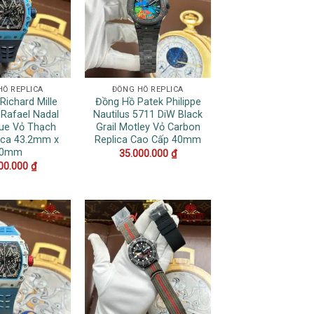
HỒ REPLICA
ĐỒNG HỒ REPLICA
Richard Mille
Đồng Hồ Patek Philippe
Rafael Nadal
Nautilus 5711 DiW Black
lue Vỏ Thạch
Grail Motley Vỏ Carbon
ica 43.2mm x
Replica Cao Cấp 40mm
50mm
35.000.000
₫
00.000
₫