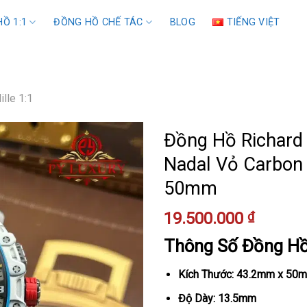
Ồ 1:1
ĐỒNG HỒ CHẾ TÁC
BLOG
TIẾNG VIỆT
ille 1:1
Đồng Hồ Richard 
Nadal Vỏ Carbon
50mm
19.500.000
₫
Thông Số Đồng H
Kích Thước: 43.2mm x 50
Độ Dày: 13.5mm