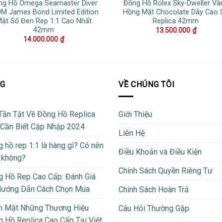
ng Hồ Omega Seamaster Diver
Đồng Hồ Rolex Sky-Dweller Và
M James Bond Limited Edition
Hồng Mặt Chocolate Dây Cao 
ặt Số Đen Rep 1:1 Cao Nhất
Replica 42mm
42mm
13.500.000
₫
14.000.000
₫
OG
VỀ CHÚNG TÔI
Tần Tật Về Đồng Hồ Replica
Giới Thiệu
 Cần Biết Cập Nhập 2024
Liên Hệ
 hồ rep 1:1 là hàng gì? Có nên
Điều Khoản và Điều Kiện
 không?
Chính Sách Quyền Riêng Tư
 Hồ Rep Cao Cấp: Đánh Giá
Hướng Dẫn Cách Chọn Mua
Chính Sách Hoàn Trả
m Mặt Những Thương Hiệu
Câu Hỏi Thường Gặp
 Hồ Replica Cao Cấp Tại Việt