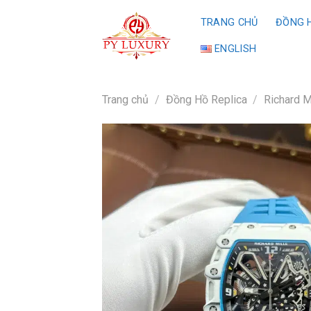
Skip
TRANG CHỦ
ĐỒNG H
to
content
ENGLISH
Trang chủ
/
Đồng Hồ Replica
/
Richard M