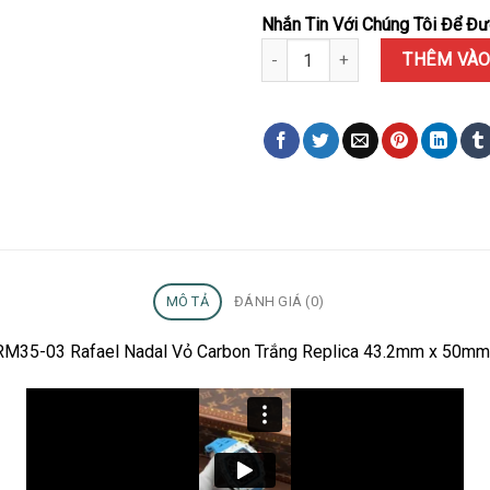
Nhắn Tin Với Chúng Tôi Để Đượ
Đồng Hồ Richard Mille RM35-03
THÊM VÀO
MÔ TẢ
ĐÁNH GIÁ (0)
e RM35-03 Rafael Nadal Vỏ Carbon Trắng Replica 43.2mm x 50mm 