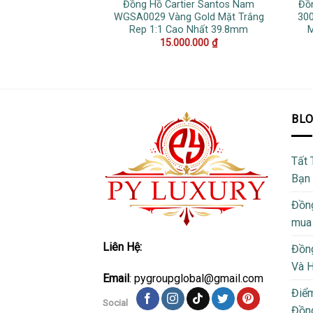
Đồng Hồ Cartier Santos Nam
Đồ
WGSA0029 Vàng Gold Mặt Trắng
300
Rep 1:1 Cao Nhất 39.8mm
M
15.000.000
₫
BL
Tất 
Bạn
Đồng
mua
Liên Hệ:
Đồng
Và 
Email
: pygroupglobal@gmail.com
Điể
Social
Đồng