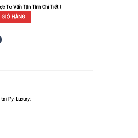
c Tư Vấn Tận Tình Chi Tiết !
 Rafael Nadal Vỏ Carbon Trắng Replica 43.2mm x 50mm số lượng
 GIỎ HÀNG
tại Py-Luxury: