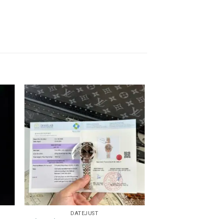
DATEJUST
ĐỒNG HỒ 