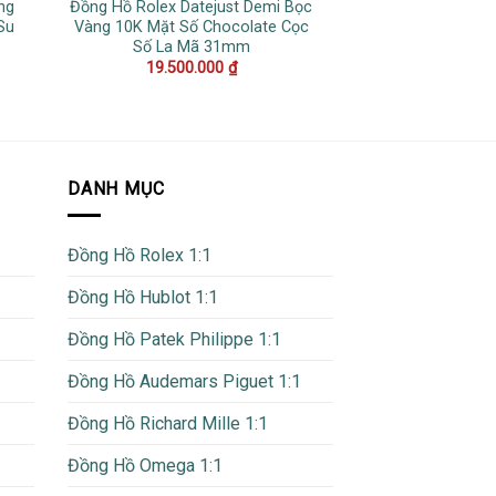
ng
Đồng Hồ Rolex Datejust Demi Bọc
Đồng Hồ Rolex 
Su
Vàng 10K Mặt Số Chocolate Cọc
Sprite Dây Jubil
Số La Mã 31mm
21.000
19.500.000
₫
DANH MỤC
Đồng Hồ Rolex 1:1
Đồng Hồ Hublot 1:1
Đồng Hồ Patek Philippe 1:1
Đồng Hồ Audemars Piguet 1:1
Đồng Hồ Richard Mille 1:1
Đồng Hồ Omega 1:1