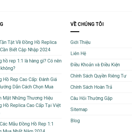
OG
VỀ CHÚNG TÔI
Tần Tật Về Đồng Hồ Replica
Giới Thiệu
 Cần Biết Cập Nhập 2024
Liên Hệ
 hồ rep 1:1 là hàng gì? Có nên
Điều Khoản và Điều Kiện
 không?
Chính Sách Quyền Riêng Tư
 Hồ Rep Cao Cấp: Đánh Giá
Hướng Dẫn Cách Chọn Mua
Chính Sách Hoàn Trả
m Mặt Những Thương Hiệu
Câu Hỏi Thường Gặp
 Hồ Replica Cao Cấp Tại Việt
Sitemap
m
Blog
 Các Mẫu Đồng Hồ Rep 1:1
g Mua Nhất Năm 2024