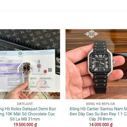
DATEJUST
ĐỒNG HỒ REPLICA
ng Hồ Rolex Datejust Demi Bọc
Đồng Hồ Cartier Santos Nam 
ng 10K Mặt Số Chocolate Cọc
Đen Dây Cao Su Đen Rep 1:1 
Số La Mã 31mm
Cấp 39.8mm
19.500.000
₫
14.000.000
₫