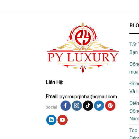
BL
Tất 
Bạn
Đồng
mua
Liên Hệ:
Đồng
Và 
Email
: pygroupglobal@gmail.com
Điể
Social
Đồng
Na
Top
Đán