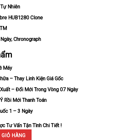
 Tự Nhiên
ibre HUB1280 Clone
ATM
, Ngày, Chronograph
hẩm
ề Máy
ữa – Thay Linh Kiện Giá Gốc
Xuất – Đổi Mới Trong Vòng 07 Ngày
Ý Rồi Mới Thanh Toán
uốc 1 – 3 Ngày
c Tư Vấn Tận Tình Chi Tiết !
ico Titanium Automatic Rep 1:1 BBF 42mm số lượng
 GIỎ HÀNG