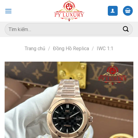
Skip
to
content
Tìm
kiếm:
Trang chủ
/
Đồng Hồ Replica
/
IWC 1:1