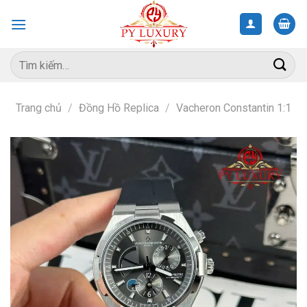
Skip
to
content
Tìm
kiếm:
Trang chủ
/
Đồng Hồ Replica
/
Vacheron Constantin 1:1