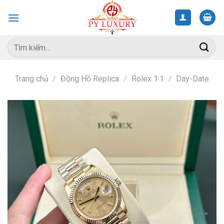
Skip
to
content
Tìm
kiếm:
Trang chủ
/
Đồng Hồ Replica
/
Rolex 1:1
/
Day-Date