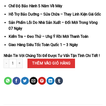
Chế Độ Bảo Hành 5 Năm Về Máy
Hỗ Trợ Bảo Dưỡng – Sửa Chữa – Thay Linh Kiện Giá Gốc
Sản Phẩm Lỗi Do Nhà Sản Xuất – Đổi Mới Trong Vòng
07 Ngày
Kiểm Tra – Đeo Thử – Ưng Ý Rồi Mới Thanh Toán
Giao Hàng Siêu Tốc Toàn Quốc 1 – 3 Ngày
Nhắn Tin Với Chúng Tôi Để Được Tư Vấn Tận Tình Chi Tiết !
Đồng Hồ Rolex Datejust Mặt Số Đen Dây Jubilee Cọc Số Dạ Quan
THÊM VÀO GIỎ HÀNG