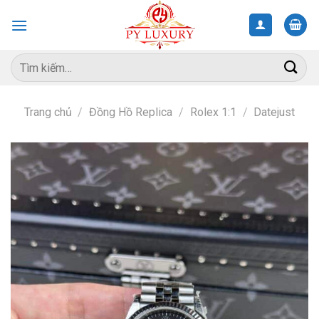
Skip
to
content
Tìm
kiếm:
Trang chủ
/
Đồng Hồ Replica
/
Rolex 1:1
/
Datejust